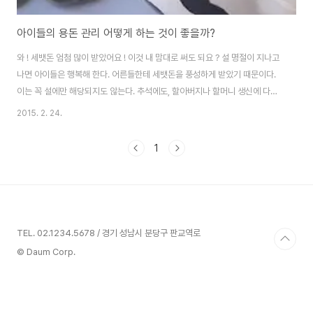
아이들의 용돈 관리 어떻게 하는 것이 좋을까?
와 ! 세뱃돈 엄첨 많이 받았어요 ! 이것 내 맘대로 써도 되요 ? 설 명절이 지나고
나면 아이들은 행복해 한다. 어른들한테 세뱃돈을 풍성하게 받았기 때문이다.
이는 꼭 설에만 해당되지도 않는다. 추석에도, 할아버지나 할머니 생신에 다녀
와도 아이들의 주머니는 넉넉해진다. 아이들에게 돈의 개념이 없을 때는 돈을
2015. 2. 24.
받자마자 즉시 어머니에게 맡긴다. 그러나 점차 돈을 알고, 돈이 필요해지는 중
학생, 고등학생이 되면 세뱃돈이나 용돈은 온전히 아이들 자신의 몫이 된다. 용
1
돈을 받고 나면 아이들은 자신이 받은 용돈을 써도 되냐고 부모에게 묻는다. 그
러나 이는 부모로부터 허락을 받겠다기 보다는 예의상 알려 주는 듯 하다. 그러
나 꽤 많은 규모의 용돈이나 세뱃 돈을 아이들이 잘 쓰는 것인지 부모들은 신경
이 쓰일 수 밖에..
TEL. 02.1234.5678 / 경기 성남시 분당구 판교역로
© Daum Corp.