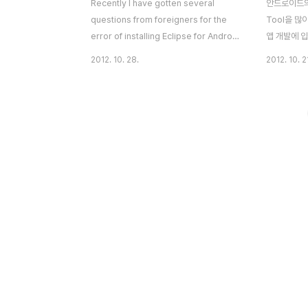
Recently I have gotten several
안드로이드의 
questions from foreigners for the
Tool을 
error of installing Eclipse for Android
앱 개발에 
Development Tools(ADT), and there
Eclipse
2012. 10. 28.
2012. 10. 2
are not any sufficient information
많습니다. 
over Internet on this having me
대해 알아 보
translated my Korean posting into
말 좌절을 
English. Eclipse error referred are
해결 할 수 
as follows. "Cannot complete the
라와 있는 글
install because one or more
하고 구글의 A
required items could not be found."
고 했는데 
Actually this error is ge..
에러가 발생 
된 에러는 다
complete t
more requi