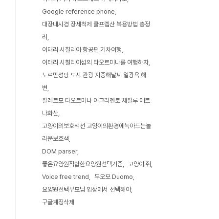
Google reference phone
대장내시경 장세척제 쿨프렙산 복용방법 총정
리
이태리 시칠리아 항공편 기차여행
이태리 시칠리아섬의 타오르미나를 여행하자
노르만성당 도시 관광 지중해날씨 일광욕 해
변
팔레르모 타오르미나 아그리젠토 체팔루 에트
나화산
고양이의보호색선 고양이의환경에녹아드는놀
라운보호색
DOM parser
좋은요양원적합한요양원선택기준
고양이 쥐
Voice free trend
두오모 Duomo
요양원선택부모님 입장에서 선택해야
구글계정삭제