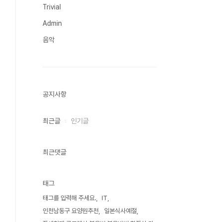
Trivial
Admin
음악
공지사항
최근글
인기글
최근댓글
태그
태그를 입력해 주세요.
IT
인천남동구 요양원추천
일본식사예절