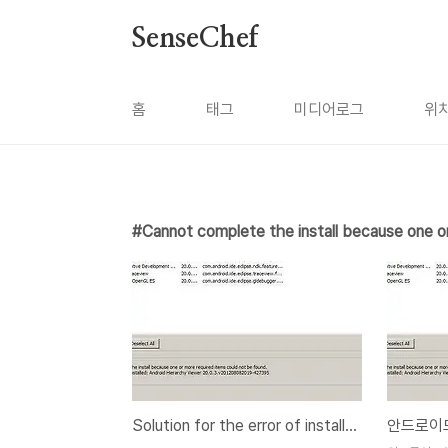
본문 바로가기
SenseChef
홈
태그
미디어로그
위
Cannot complete the install because one o
Solution for the error of installing ADT on Eclipse