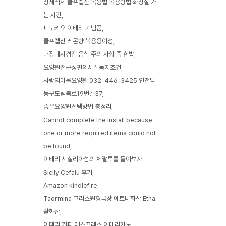
장세척제 쿨프렙산 복용법 복용방법 화장실 가
는 시간
피노키오 이태리 기념품
쿨프렙산 레몬향 복용용이성
대장내시경전 음식 주의 사항 죽 흰밥
요양원접근성편의시설녹지조건
사랑의마을요양원 032-446-3425 인천남
동구도림북로19번길37
좋은요양원선택방법 총정리
Cannot complete the install because
one or more required items could not
be found
이태리 시칠리아섬의 체팔루를 돌아보자
Sicily Cefalu 후기
Amazon kindlefire
Taormina 그리스원형극장 에트나화산 Etna
활화산
이태리 커피 에스프레스 아메리카노