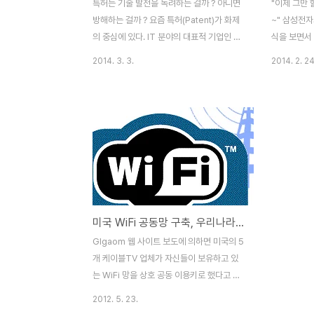
특허는 기술 발전을 독려하는 걸까 ? 아니면
"이제 그만 
방해하는 걸까 ? 요즘 특허(Patent)가 화제
~" 삼성전
의 중심에 있다. IT 분야의 대표적 기업인 삼
식을 보면서 
성전자와 애플이 수년간 특허 전쟁을 이어오
을 벌이고 있
2014. 3. 3.
2014. 2. 24
고 있고, 심심찮게 기업들 간의 특허 분쟁이
이제 양사간
뉴스로 전해지기 때문일 것이다. 특허의 경우
제목만 보고
소송 금액 자체가 크기도 하고, 조그만 기업
다. 물론 
이 거대 글로벌 기업을 상대로 이기는 경우도
그들의 행동
있어 특허에 대한 중요성이 더욱 높아지고 있
행동일 것이
다. 기업들 간의 특허 관련 소송은 그들의 권
대부분이 법
리 구제를 위한 기본적인 활동이기에 이를 비
해 타결 되
난 하기는 어렵다. 그러나 기업들이 본연의
를 해야 하
생산적이고 창조적인 활동 외에 특허에 지나
애플이 또다
미국 WiFi 공동망 구축, 우리나라는 언제나 될까요 ?
치게 시간과 자원을 투입 한다면 문제가 된
법정으로 돌
다. 급변하는 현대 사회에서 기업들이 특허
이 삼성전자
GIgaom 웹 사이트 보도에 의하면 미국의 5
소송을 하느라 앞으로 나가지 못하고 과거에
선잡기 전략의
개 케이블TV 업체가 자신들이 보유하고 있
머물러 퇴보 ..
상 사람들이.
는 WiFi 망을 상호 공동 이용키로 했다고 합
니다. 이들 5개사의 WiFi 핫 스팟 수는
2012. 5. 23.
5,000개에 달하는데 주요 도시에 노드들이