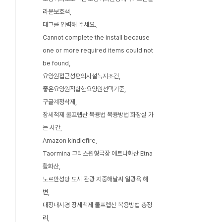
라운보호색
태그를 입력해 주세요.
Cannot complete the install because
one or more required items could not
be found
요양원접근성편의시설녹지조건
좋은요양원적합한요양원선택기준
구글계정삭제
장세척제 쿨프렙산 복용법 복용방법 화장실 가
는 시간
Amazon kindlefire
Taormina 그리스원형극장 에트나화산 Etna
활화산
노르만성당 도시 관광 지중해날씨 일광욕 해
변
대장내시경 장세척제 쿨프렙산 복용방법 총정
리