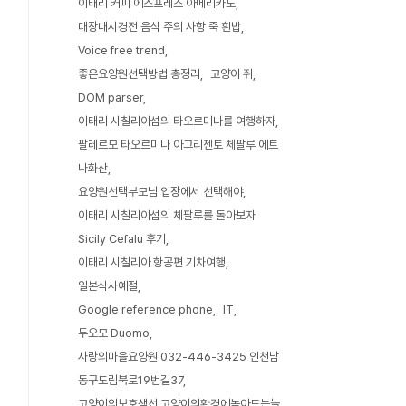
이태리 커피 에스프레스 아메리카노
대장내시경전 음식 주의 사항 죽 흰밥
Voice free trend
좋은요양원선택방법 총정리
고양이 쥐
DOM parser
이태리 시칠리아섬의 타오르미나를 여행하자
팔레르모 타오르미나 아그리젠토 체팔루 에트
나화산
요양원선택부모님 입장에서 선택해야
이태리 시칠리아섬의 체팔루를 돌아보자
Sicily Cefalu 후기
이태리 시칠리아 항공편 기차여행
일본식사예절
Google reference phone
IT
두오모 Duomo
사랑의마을요양원 032-446-3425 인천남
동구도림북로19번길37
고양이의보호색선 고양이의환경에녹아드는놀