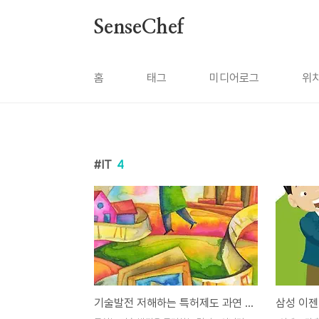
본문 바로가기
SenseChef
홈
태그
미디어로그
위
IT
4
기술발전 저해하는 특허제도 과연 필요할까?