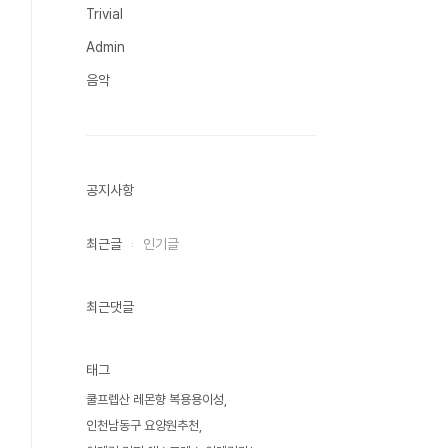
Trivial
Admin
음악
공지사항
최근글
인기글
최근댓글
태그
쿨프렙산 레몬향 복용용이성
인천남동구 요양원추천