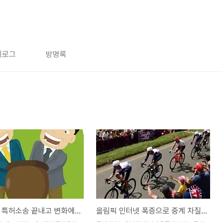
치로그
방명록
삼성 이젠 특허소송 끝내고 변화에 나설 때
올림픽 인터넷 폭증으로 중계 차질, 누구를 탓할까 ?