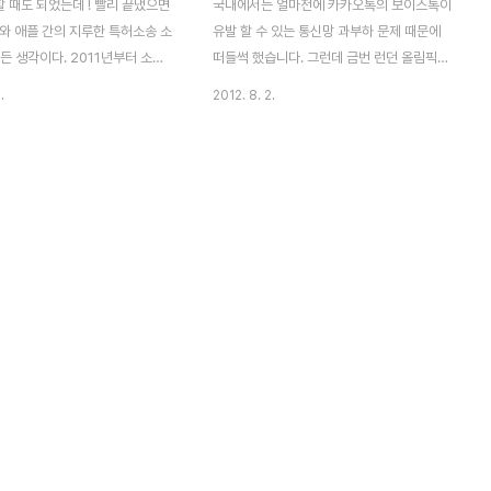
할 때도 되었는데 ! 빨리 끝냈으면
국내에서는 얼마전에 카카오톡의 보이스톡이
자와 애플 간의 지루한 특허소송 소
유발 할 수 있는 통신망 과부하 문제 때문에
든 생각이다. 2011년부터 소송
떠들썩 했습니다. 그런데 금번 런던 올림픽에
으니 벌써 3년이나 경과 되었다.
서 유사한 문제가 실제로 발생하여 이를 참조
.
2012. 8. 2.
의 특허 소송 관련 보도가 나오면
할 필요가 있을 것 같습니다. 물론 통신망의
 넘어갈 정도로 식상함까지 느낀
트래픽 폭증 문제는 1:1로 비교될 수 있는 사
자신의 권리를 보호하고자 노력하는
안은 아닙니다. 발생되는 트래픽의 종류나 이
이 잘못된 것은 아니다. 당연한
용 패턴, 통신망의 용량 에 따라 차이가 있기
다. 그러나 그동안 특허 분쟁의
때문입니다. 중요한 점은 트래픽 폭증이 중요
정이 아닌 당사자간의 합의를 통
한 행사에서 문제를 일으켰다는 것입니다. 현
었음을 고려하면 이제 서로가 합의
지 언론사인 Guardian지의 보도에 의하면
는 시점이다. 그런데 삼성전자와
사이클 경기 도중 선수들의 위치 정보를 알려
시 합의에 실패했다. 그들이 다시
주는 데이터가 올림픽 조직위원회의 데이터
아가 싸우는 것이다. 이러한 흐름
센터로 제때 전달되지 않아, BBC 등이 방송
와 애플의 고도의 심리전 또는 기
화면에 선수들의 현재 위치 정보를 표시해 줄
 일환일 수도 있다. 그러나 세
수 없었다고 합니다. 누가 1등인지, 2등과는
.
얼마나..