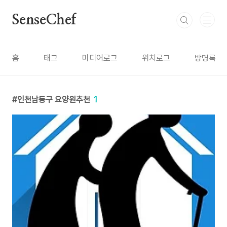
본문 바로가기
SenseChef
홈
태그
미디어로그
위치로그
방명록
인천남동구 요양원추천
1