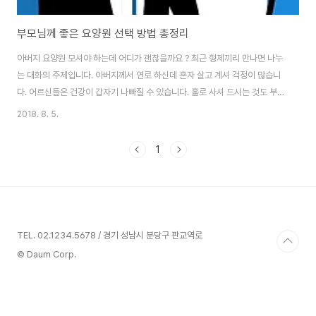
부모님께 좋은 요양원 선택 방법 총정리
아버지 요양원 모셔야 하는데 어디가 괜찮을까요 ? 최근 형제끼리 만나면 나누
는 대화의 주제입니다. 아버지께서 연로 하신데 혼자 살고 계셔 걱정이 많습니
다. 어르신들은 건강이 갑자기 나빠질 수 있습니다. 홀로 사셔 드시는 것도 부실
하다면 더욱 걱정입니다. 갑자기 덥거나 추워지면 몸이 환경 변화를 견디지 못
2018. 8. 5.
해 갑자기 쓰러지셔 혼자 세상을 떠나실 수도 있습니다. 실제로 제 주변에서 혼
자 살고 계신 부모님이 돌아가셔 낙담한 경우를 꽤 보았습니다. 그분들은 슬픔
1
에 빠져 하소연을 합니다. '좋은 요양원에 모셨다면 이렇게 갑자기 허망하게 돌
아가시지 않으셨을텐데 ! ㅠㅠ' '쓰러지시고 빨리 발견되었더라면 간단히 치료
될 수 있는 것인데 ! 제가 정말 불효자입니다 ㅠㅠ' 사정상 아버지와 함께 살 수
없는 저희 형제들도 그..
TEL. 02.1234.5678 / 경기 성남시 분당구 판교역로
© Daum Corp.