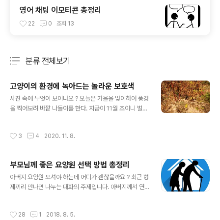
영어 채팅 이모티콘 총정리
22
0
조회
13
분류 전체보기
주요 글 목록
고양이의 환경에 녹아드는 놀라운 보호색
글 내용
사진 속에 무엇이 보이나요 ? 오늘은 가을을 맞이하여 풍경
을 찍어보려 바깥 나들이를 한다. 지금이 11월 초이니 벌써
가을색이 우리 주변에 한참 물들어 가고 있다. 가을 볕에 따
뜻해진 장독대도, 열매를 맺고 있는 이름 모를 식물도 찍는
작성시간
3
4
2020. 11. 8.
다. 이글을 익는 여러분은 다음 사진에서 무엇을 찾을 수 있
을지 궁금해진다. 아래 사진에서 무슨 특이한 것이라도 찾
아지나요 ? 위의 사진을 유심히 살펴보면 고양이가 있다.
부모님께 좋은 요양원 선택 방법 총정리
가을이라 탈색된 풀들 사이로 고양이가 있는데도 쉽게 구
글 내용
분이 되지 않는다. 고양이가 쥐를 잡을 때도 자신의 이런 특
아버지 요양원 모셔야 하는데 어디가 괜찮을까요 ? 최근 형
성을 충분히 활용할 듯하다. 천천히 잠행하면서 고양이가
제끼리 만나면 나누는 대화의 주제입니다. 아버지께서 연
접근한다면 쥐가 이를 알아채기는 힘들 것이다. 고양이가
로 하신데 혼자 살고 계셔 걱정이 많습니다. 어르신들은 건
필자를 발견하고는 놀라 움직인다. 이제 사진 속에서 고양
강이 갑자기 나빠질 수 있습니다. 홀로 사셔 드시는 것도 부
작성시간
28
1
2018. 8. 5.
이가 구분된다. 그러나 자세..
실하다면 더욱 걱정입니다. 갑자기 덥거나 추워지면 몸이