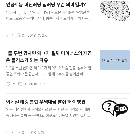
도 동일한 반응이다. 이에 필자가 알고 있는 IT나 정보통신
인공지능 머신러닝 딥러닝 무슨 의미일까?
관련 주요 사이트를 정리하여 공유하고자 한다.아래의 리
글 내용
스트에서 원하는 사이트 링크를 클릭하면 접속된다. 새로
인공지능, 머신 러닝, 딥 러닝 ! 새로운 용어들이 알쏭달쏭
운 소식이나 동향을 파악해 능력있는 사람이 되고 Owner
해요 ! 요즘 신문이나 잡지, 방송에서 주요하게 다뤄지는 주
라면 운영중인 사업이 번창하길 기대한다. 아는 것이 힘인
제 중 하나는 인공지능이다. 얼마 전 타계한 물리학의 거장
세상 ! 흐름을 파악해 신속히, 효율적으로 대응하자. 세상
스티븐 호킹 박사 역시 인공지능에 대해 아래와 같이 언급
작성시간
4
0
2018. 3. 27.
흐름 파악의 중요성, Image ..
했다. "인공지능이 인류 문명의 최악의 사건이 될 수 있
다"그런데 딥 러닝이라는 용어도 자주 등장한다. 이세돌 기
사와 구글 인공지능 컴퓨터 간의 대결 시 딥 러닝이 화제가
-를 두번 곱하면 왜 +가 될까 마이너스의 제곱
되었다. 혹자는 머신러닝이라는 말도 사용한다. 알쏭달쏭
은 플러스가 되는 이유
해지는 대목이다.서로 비슷비슷해 보이는 이들 용어는 같
글 내용
은 것일까 ? 다른 것일까 ? 인공지능에 대한 궁금증, Imag
"-"를 두번 곱하면 왜 "+"가 되어요 ? 요즘 한창 공부에 열
e source: pixabay.com 인공지능은 인간의 지적 행동
중인 조카가 질문한다. "-2" 앞에 - 부호를 붙이면 왜 "+
을 기계적으로 구현한 것 ! 인공지능은 영어로는 Artificial
2"로 부호가 바뀌는지 궁금하다고 한다. 학창시절 선생님
작성시간
16
0
2018. 2. 2.
I..
께서는 아무런 설명없이 "-"는 두번 곱해지면 무조건
"+"가 되니 외우라고 했던 기억이 난다. 그래서 아무런 의
심도 하지않고 외우고, 수학문제를 풀때마다 이 원칙을 적
이메일 해킹 통한 무역대금 탈취 해결 방안
용했다. 그런데 왜 부호에 불과한 "-"라는 것이 두번 곱해
글 내용
외국 거래선에서 들어오기로 한 돈이 안 들어와요! 상대방
지면 "+"로 바뀌게 될까? 증명에 철저한 수학이 단지 약속
측에서는 벌써 송금했다고 하구요 ! 어느날 지인이 필자에
만으로 이렇게 정의하지는 않았을 것이다. 이에 "-"가 두번
게 전화를 하여 다급하게 물어본다. 이분은 외국 거래업체
곱해지면 왜 "+"가 되는지 알아보고자 한다. "-"와 '+"는
와 오래동안 거래해 왔는데 최근 수출했던 물품의 대금이
0을 기준으로 상대적 위치의 의미 ! "-"는 숫자 0을 기준으
작성시간
7
0
2018. 1. 25.
상대방으로부터 입금되지 않아 걱정하고 있었다. 거래업체
로 이보다 작은 것을 의미한다. "+"는 0보다 큰 쪽에..