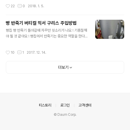
이나 이를 처음 배우는 것은 외국인에게 그리 녹록치 않음
고 지시한다. 엑셀에 일자별 자료가 2만개 있는데 이것을
작성시간
22
0
2018. 1. 5.
을 알게 되었다. 한글 ! 과연 외국..
주간 단위로 합계 내라는 요청이다.연속된 일자의 자료 모
두를 합산하라는 것은 엑셀의 Sum 함수로 쉽게 처리할 수
있다. 그러나 연속적이 아닌 주간 단위 계산이라면 복잡해
빵 반죽기 버티컬 믹서 구리스 주입방법
진다. 수작업으로 주간 단위의 합계를 낼 수 있지만 2만개
글 내용
빵집 빵 반죽기 돌아갈때 자꾸만 쇳소리가 나요 ! 기름칠해
의 데이터라면 자동화된 방법을 고려해야만 한다.그렇다면
야 될 것 같아요 ! 빵집에서 반죽기는 중요한 역할을 한다.
어떻게 해야할까 ? 엑셀의 함수를 이용하면 쉽게 처리할 수
빵 반죽을 만드는 작업을 한다. 가장 기본이 되는 것이며,
있다. 엑셀의 Sumifs() 함수를 이용하면 자동으로 특정 날
반죽이 잘 되어야 빵 맛이 좋아진다.그런데 어느날부터 빵
짜 간격의 계산을 할 수 있다. 아래는 날짜 간격의 자료 계
작성시간
10
1
2017. 12. 14.
반죽기를 돌리다보면 안에서 쇠소리가 들린다. 기름칠이
산 사례이다. B3부터 날짜별로 연속된 자료가 있다. 매일
부족해 쇠끼리 마찰되면서 나는 소리이다. 이런 경우 간단
발생된 포인트를 계..
히 기름을 쳐 주면 문제가 해결된다.이떄 기름은 윤활유와
더보기
같은 흐르는 기름이 아닌 구리스를 이용한다. 구리스는 주
입해 놓으면 오래가며 밑으로 흘러 내려가지도 않기 때문
이다. 윤활유를 넣으면 기름이 밑으로 흘러내려 빵 반죽에
섞일 수도 있으니 구리스를 사용해야만 한다.구리스라는
용어가 널리 사용되지만 영어로는 그리스(Grease)이다.
그리스라는 용어를 선호하나 다들 ..
의안내
티스토리
로그인
고객센터
© Daum Corp.