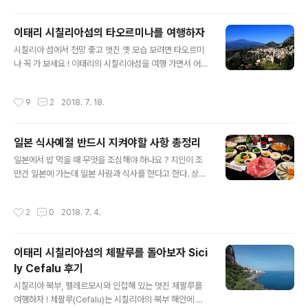
환경 변화를 견디지 못해 갑자기 쓰러지셔 혼자 세상을 떠
나실 수도 있습니다. 실제로 제 주변에서 혼자 살고 계신 부
이태리 시칠리아섬의 타오르미나를 여행하자
모님이 돌아가셔 낙담한 경우를 꽤 보았습니다. 그분들은
글 내용
슬픔에 빠져 하소연을 합니다. '좋은 요양원에 모셨다면 이
시칠리아 섬에서 전망 좋고 멋진 옛 모습 보려면 타오르미
렇게 갑자기 허망하게 돌아가시지 않으셨을텐데 ! ㅠㅠ' '쓰
나 꼭 가 보세요 ! 이태리의 시칠리아섬을 여행 가면서 어디
러지시고 빨리 발견되었더라면 간단히 치료될 수 있는 것
를 갈까 고민했다. 제주도보다 14배나 큰 섬이기에 4박 5
인데 ! 제가 정말 불효자입니다 ㅠㅠ' 사정상 아버지와 함께
일이라는 제한된 시간 안에 시칠리아 섬의 모든 곳을 갈 수
작성시간
9
2
2018. 7. 18.
살 수 없는 저희 형제들도 그..
없기 때문이다. 이미 여행을 다녀 온 지인이 조언을 한다.
시간이 없더라도 꼭 타오르미나(Taormina)에 가 보라 한
다. 언덕 위에 위치한 타오르미나가 전망도 좋고 멋진 해안
일본 식사예절 반드시 지켜야할 사항 총정리
과 함께, 유적지가 있기 때문이다. 멀리 아직도 연기를 뿜어
글 내용
내는 유럽 최고의 활화산인 에트나 화산도 구경할 수 있다.
일본에서 밥 먹을 때 무엇을 조심해야 하나요 ? 지인이 조
그래서 타오르미나를 여행 일정에 포함시켰는데 후회되지
만간 일본에 가는데 일본 사람과 식사를 한다고 한다. 상대
않는 일정이었다. 아래 사진은 타오르미나의 전체적인 모
방이 친한 친구도 아니고 비즈니스로 알게 된 사람이기에
습이다. 산 위에 있는 도시이다. 멀리 보이는 산이 에트나
식사 자리가 더욱 부담스럽다고 한다. 일본사람들은 지나
작성시간
2
0
2018. 7. 4.
산이고 정상에 에트..
치다고 생각될 정도로 친절하게 행동한다. 따라서 누군가
일본에 와서 일본식 식사 예절과 크게 어긋난 행동을 한다
면 일본 사람이 그를 좋게 보지 않을 것임을 당연하다. 식사
이태리 시칠리아섬의 체팔루를 돌아보자 Sici
예절이라는 것이 각 나라마다 고유한 특징을 갖고 있다. 한
ly Cefalu 후기
국 사람이니 일본에 가서 한국식 식사예절을 고수해야 된
글 내용
다라고 생각할 수 있다. 그러나 모국이 아닌 외국을 방문한
시칠리아 북부, 펠레르모시와 인접해 있는 멋진 체팔루를
다면 상대방에 대한 존중을 위해서라도 식사 시 그나라의
여행하자 ! 체팔루(Cefalu)는 시칠리아의 북부 해안에 위