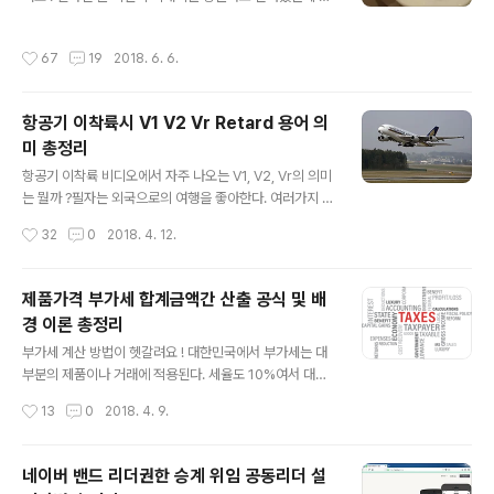
직도 많은 사람들은 TV로 월드컵 경기를 즐겨 본다 ! 201
처해 하며 혹시 필자가 아는게 있는지 물어본다. 여행지 도
8년 러시아 월드컵을 앞두고 여론조사 기관인 Ipsos에서
착해 호텔 체크인 후 화장실에 들어갔더니 변기가 2개나
작성시간
67
19
2018. 6. 6.
월드컵..
있더라는 것이다. 급한 마음에 작은게 편할 것 같아 먼저 이
용했는데 내용물이 잘 내려가지 않아 당황스러웠다고 한
다. 그래서 변기가 맞는 것인지, 그렇다면 변기가 왜 2개씩
항공기 이착륙시 V1 V2 Vr Retard 용어 의
이나 화장실에 설치되어 있는지 궁금하다고 한다. 이 지인
미 총정리
외에 몇몇 분들도 해외 여행을 많이 해 본 필자에게 이것을
글 내용
물어보곤 했다. 이분들이 본 것은 과연 무엇이었을까 ? 유
항공기 이착륙 비디오에서 자주 나오는 V1, V2, Vr의 의미
럽의 화장실에 설치되어 있는 변기 모양의 이것 무엇일까 ?
는 뭘까 ?필자는 외국으로의 여행을 좋아한다. 여러가지 이
유럽 화장실에 베데가 설치되어 있다. 형태가 다를뿐 ! 지인
유가 있지만 비행기를 타고 날아오른다는 기쁨도 있다. 그
작성시간
32
0
2018. 4. 12.
들이 필자에게 물어본 이상..
래서 가끔씩 유튜브에서 항공기 이착륙 과정 비디오를 즐
겨본다.이착륙(Take off, Landing) 과정에서 조종사 또
는 항공기가 이상한 용어를 쏟아낸다. V1, V2, Vr, Retard
제품가격 부가세 합계금액간 산출 공식 및 배
등이 그것이다. 비디오를 유심히 살펴보면 이륙 시 어김없
경 이론 총정리
이 조종사 중 한명이 V1(비원), Rotate(로테이트)를 외친
글 내용
다. 그렇다면 이러한 용어가 의미하는 바는 무엇일까 ? 조
부가세 계산 방법이 헷갈려요 ! 대한민국에서 부가세는 대
종사에게 이것이 정말 중요한 것일까 ? 항공기의 이륙 과정
부분의 제품이나 거래에 적용된다. 세율도 10%여서 대부
에서 나오는 V1, V2 등 용어에 대한 궁금증, Image sour
분 간단히 암산으로 계산할 수 있다. 그러나 쉬울 것 같은
작성시간
13
0
2018. 4. 9.
ce: pixabay.com V1은 이륙을 ..
부가세 계산에서 이를 오히하거나 틀리는 사람들이 많다.
다음 문제에 대한 답을 구해보자. 합계금액이 100원인 제
품에서 부가세를 제외한 제품 가격은 얼마일까 ? 부가세 세
네이버 밴드 리더권한 승계 위임 공동리더 설
율은 10%인 경우이다. 결과가 얼마가 나왔는가 ? 만약 부