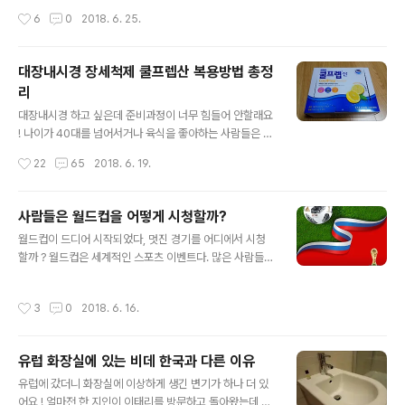
고유한 예절을 지켜주는 것이 좋다. 그렇다면 일본에서 식
치한 도시로 아름다운 해변과 옛 문화 유산, 건물들을 감상
작성시간
6
0
2018. 6. 25.
사 시 어떤 것을 주의해야 할까 ? 일..
할 수 있는 곳이다. 대표적인 볼거리는 노르만 성당이며 세
계문화유산에도 등재된 건물이다. 체팔루는 옛 도시 모습
이 잘 보존된 곳이기도 하다. 체팔루는 여러 문화의 지배를
대장내시경 장세척제 쿨프렙산 복용방법 총정
받았던 곳이어서 건물에 각 문화의 흔적들이 아직도 남아
리
있다. 노르만 성당(Duomo) 내부에 뾰족한 모습의 구조물
글 내용
들이 있는데 이는 아랍에서 즐겨 사용하던 형태라고 한다.
대장내시경 하고 싶은데 준비과정이 너무 힘들어 안할래요
오래전에 지어졌던 도로와 건물들이 아직도 그대로 유지되
! 나이가 40대를 넘어서거나 육식을 좋아하는 사람들은 대
고 있어 과거 삶의 모습을 살펴 볼 수 있는 소중한 곳이다.
장 내시경을 받으라는 권고를 받곤 한다. 식생활의 서구화
작성시간
22
65
2018. 6. 19.
재개발, 재건축이 거의 되지 않았기에 아직도 거리는 좁고,
에 따라 서양 사람들이 잘 걸리는 대장암이 한국인들에게
건물도 돌로 지은 것들 뿐..
도 많이 발병하고 있다. 신문 기사에도, 지상파 방송사의 건
강 프로그램에도 단골 메뉴로 등장한다. 프로그램에 출연
사람들은 월드컵을 어떻게 시청할까?
했던 사람이 대장내시경을 통해 위험한 용종을 조기 진단
글 내용
월드컵이 드디어 시작되었다, 멋진 경기를 어디에서 시청
받고 가슴을 쓸어내리는 것도 본다. 대장 내시경의 필요성
할까 ? 월드컵은 세계적인 스포츠 이벤트다. 많은 사람들이
을 느끼고 주변에 이를 받았던 사람들에게 후기를 물어보
기대를 갖고 경기를 기다린다. 그런데 월드컵 경기를 볼 수
면 모두 고개를 절레절레 흔든다. 대장 내시경을 위해 준비
있는 방법은 여러가지가 있다. 시대의 흐름에 따라, 스마트
하는 과정이 너무 힘들기 때문이다. 한결같이 지적하는 것
작성시간
3
0
2018. 6. 16.
시대 도래에 따라 월드컵 경기를 보는 방법에도 큰 변화가
은 대장을 깨끗히 씻어내기 위한 관장약, 장세척제를 먹기
있었을 가능성이 높다. 사람들은 월드컵 경기를 어떻게 시
힘들다는 것이다. 역한 냄새도 나고, 먹어야 ..
청할까 ? 아직도 TV로 많이 시청할까 ? 아니면 스마트폰으
유럽 화장실에 있는 비데 한국과 다른 이유
로 경기를 보면서 각자 응원을 할까? 월드컵 경기 시청에도
글 내용
스마트화 바람이 불었는지 궁금해진다. 월드컵 경기 시청
유럽에 갔더니 화장실에 이상하게 생긴 변기가 하나 더 있
방식에 대한 궁금증, Image source: pixabay.com 아
어요 ! 얼마전 한 지인이 이태리를 방문하고 돌아왔는데 난