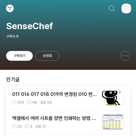
검색하기
티스토리
SenseChef
구독자
0
구독하기
방명록
신고하기 레이어
열기
인기글
011 016 017 018 019의 변경된 010 번호
찾기
259
98
조회
55
엑셀에서 여러 시트를 양면 인쇄하는 방법 총
정리
25
4
조회
31