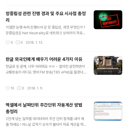
에 대금 지급 시기를 문의했더니 벌써 2주전에 송금했다는
대답을 들었다고 한다. 외환 송금 시 걸리는 시간을 고려해
망중립성 관련 진행 경과 및 주요 시사점 총정
기다리고 있었는데 통상 소요시간보다 더 많이 걸려 이상
리
하다 생각하여 필자에게도 문의한 것이다. 지인이 해당 거
글 내용
래 상대방에게 이메일을 보내 문의토록 해 보니 최근 이메
치열한 논쟁 속에 진행되어 온 망 중립성, 과연 무엇인가 ?
일로 송금 계좌 변경 요청이 있어 처리하고, 해당 계좌로 돈
망중립성은 Net Neutrality로 네트워크 상에서의 자유로
을 보냈다는 답변이 돌아왔다.지인에게 물어보니 자신은
운 이용이 보장되어야 한다는 철학하에 등장한 것이다. 그
작성시간
4
0
2018. 1. 13.
거래 대금 입금 계좌를 바꿀 필요가 없으며,..
러나 인터넷이라는 네트워크에는 많은 이해관계자가 있으
며, 망 중립성 정책에 따라 이들의 이해관계 역시 달라진다.
그동안 망 중립성 정책은 정부 주도하에 이뤄졌는데 여러
한글 외국인에게 배우기 어려운 4가지 이유
곳에 자료가 산재되어 있어 이를 찾아보기 어려운 것이 현
글 내용
한글로 된 문제, 너무 어려워요 ㅠㅠ ~ 얼마전 운전하면서
실이다.이에 그동안 논의되어 왔던 망 중립성 관련 자료들
교통방송의 라디오 영어 FM 방송(TBS eFM)을 들었다.
을 정리하였으며, 관심있는 분들에게 도움이 되길 바란다.
프로그램 중간에 외국인 진행자들이 한글로 된 문제를 풀
망중립성(Net Neutrality), Source: pixabay.com 망
고 있었다. 그 과정을 들으면서 외국인 입장에서 본 한글의
중립성 논의 자료 ! 방송통신위원회의 망중립성 가이드라
작성시간
10
0
2018. 1. 9.
어려움을 알게 되었다. 업무상 또는 개인적으로 알고 지내
인 제정(2011년 12월 26일) 인터넷 트래픽 관리의 투명
는 외국 친구나 지인들이 한글을 배우기 어렵다고 토로를
성 3...
했었다. 그런데 그때마다 외국어로서 어떤 언어를 배운다
엑셀에서 날짜단위 주간단위 자동계산 방법
는 것은 모두 힘들다고만 설명했다. 한글을 처음 배우는 외
총정리
국인 입장에서만은 생각해 보지 않았다. 그러나 이번에 영
글 내용
어 라디오 방송의 문제를 외국인 입장에서 풀면서 많은 것
2만개 넘는 일자별 데이터에서 주간 단위 합계를 내서 제
을 느꼈다. 한글은 한국인에게 너무나 친숙하고 쉬운 언어
출 하세요 ! 어느날 갑자기 상사가 불러서 자료 계산을 하라