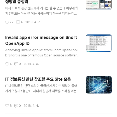
정방법 총정리
가세를 제외한 제품의 가격이 90원으로 산출되었다면 당
글 내용
신은 세금 계산 방법을 틀리게 알고 있는 것이다. 그렇다면
이제 바빠서 동창 밴드에서 리더를 할 수 없는데 어떻게 하
무엇이 틀린 것일까 ? 어떻게 계산해야 할까 ? 정확한 세금
지 ? 밴드는 아는 잘 아는 사람들끼리 친목을 다지는 대화
계산 방법, Image source: pixabay.com 세금 포함된
방으로 유명하다. 동창밴드, 지역밴드, 취미생활 밴드 등이
작성시간
27
4
2018. 4. 7.
합계 금액에서 순수 제품 가격, 부가세 계산하기 부가세 세
대표적이다.처음에 자신이 밴드를 만들면 해당 밴드의 리
율이 10%..
더가 된다. 특정 연도에 졸업한 중학생 밴드를 만들어 다른
동창생들을 가입시키고 열심히 활동한다.그러다가 갑자기
Invalid app error message on Snort
업무가 바빠져서, 개인적인 사정으로 밴드의 리더 역할을
OpenApp ID
할 수 없는 경우가 발생된다. 밴드 활성화를 위해서는 리더
글 내용
의 역할이 중요한데 걱정된다.그렇다면 소중한 밴드에서
Annoying 'Invalid App id" from Snort OpenApp I
리더 권한을 다른 사람에게 넘길 수 있을까 ? 리더의 권한
D Snort is one of famous Open source software
을 다른 사람에게 승계하려면 어떻게 해야 할까 ? 밴드에서
s in DPI(Deep Packet Inspection), security monit
작성시간
4
0
2018. 4. 6.
리더 권한 승계 ! 리더만이 할 수 있다. 밴드에서 리더 권한
oring. Now Snort is extended to Open App ID w
을 승계해 주려면 밴드의 설정..
hich identify applications over network by analy
sing packets.To review this functionality, I install
IT 정보통신 관련 참조할 주요 Site 모음
ed Snort Open App ID. But I keep getting error
글 내용
IT나 정보통신 관련 소식이 궁금한데 사이트 일일이 들어
message as "Invalid app" even I checked, reinst
가기 귀찮아 ! 첨단 IT 시대에 살면서 새로운 소식을 아는
alled application se..
것은 중요하다. 국내외 동향을 파악해야 하는데 일일이 찾
아 방문하기 쉽지 않다. 이른바 귀차니즘이 발동되는 것이
작성시간
8
0
2018. 4. 4.
다.이에 국내 또는 해외의 관련 웹사이트 링크가 일목요연
하게 정리되어 있으면 좋겠다는 생각이 든다. 주변 지인들