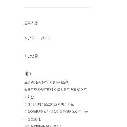
공지사항
최근글
인기글
최근댓글
태그
요양원접근성편의시설녹지조건
팔레르모 타오르미나 아그리젠토 체팔루 에트
나화산
이태리 커피 에스프레스 아메리카노
고양이의보호색선 고양이의환경에녹아드는놀
라운보호색
좋은요양원선택방법 총정리