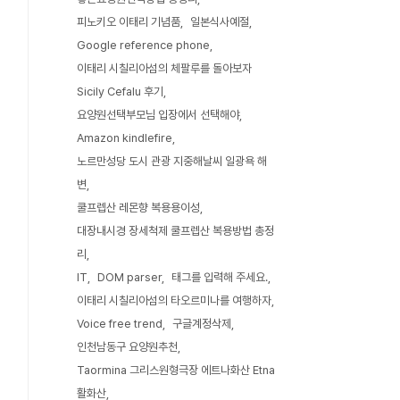
피노키오 이태리 기념품
일본식사예절
Google reference phone
이태리 시칠리아섬의 체팔루를 돌아보자
Sicily Cefalu 후기
요양원선택부모님 입장에서 선택해야
Amazon kindlefire
노르만성당 도시 관광 지중해날씨 일광욕 해
변
쿨프렙산 레몬향 복용용이성
대장내시경 장세척제 쿨프렙산 복용방법 총정
리
IT
DOM parser
태그를 입력해 주세요.
이태리 시칠리아섬의 타오르미나를 여행하자
Voice free trend
구글계정삭제
인천남동구 요양원추천
Taormina 그리스원형극장 에트나화산 Etna
활화산