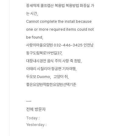
장세척제 쿨프렙산 복용법 복용방법 화장실 가
는 시간
Cannot complete the install because
one or more required items could not
be found
사랑의마을요양원 032-446-3425 인천남
동구도림북로19번길37
대장내시경전 음식 주의 사항 죽 흰밥
이태리 시칠리아 항공편 기차여행
두오모 Duomo
고양이 쥐
좋은요양원적합한요양원선택기준
전체 방문자
Today :
Yesterday :