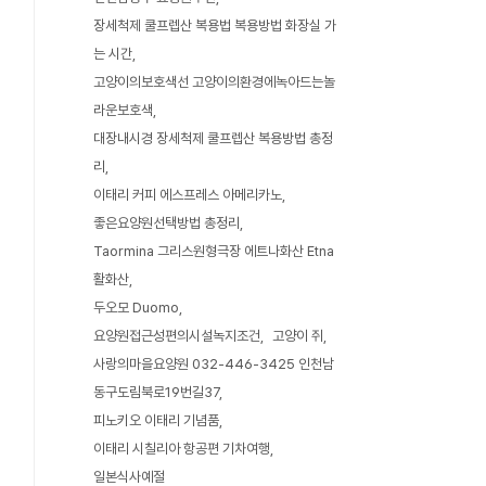
장세척제 쿨프렙산 복용법 복용방법 화장실 가
는 시간
고양이의보호색선 고양이의환경에녹아드는놀
라운보호색
대장내시경 장세척제 쿨프렙산 복용방법 총정
리
이태리 커피 에스프레스 아메리카노
좋은요양원선택방법 총정리
Taormina 그리스원형극장 에트나화산 Etna
활화산
두오모 Duomo
요양원접근성편의시설녹지조건
고양이 쥐
사랑의마을요양원 032-446-3425 인천남
동구도림북로19번길37
피노키오 이태리 기념품
이태리 시칠리아 항공편 기차여행
일본식사예절