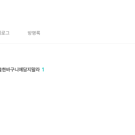
치로그
방명록
계란을한바구니에담지말라
1