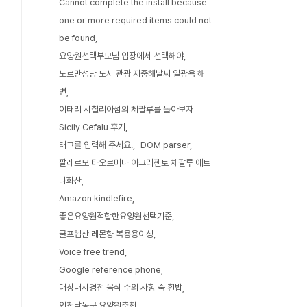
Cannot complete the install because
one or more required items could not
be found
요양원선택부모님 입장에서 선택해야
노르만성당 도시 관광 지중해날씨 일광욕 해
변
이태리 시칠리아섬의 체팔루를 돌아보자
Sicily Cefalu 후기
태그를 입력해 주세요.
DOM parser
팔레르모 타오르미나 아그리젠토 체팔루 에트
나화산
Amazon kindlefire
좋은요양원적합한요양원선택기준
쿨프렙산 레몬향 복용용이성
Voice free trend
Google reference phone
대장내시경전 음식 주의 사항 죽 흰밥
인천남동구 요양원추천