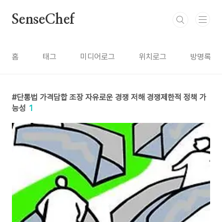
본문 바로가기
SenseChef
홈
태그
미디어로그
위치로그
방명록
단통법 가격담합 조장 자유로운 경쟁 저해 경쟁제한적 정책 가
능성
1