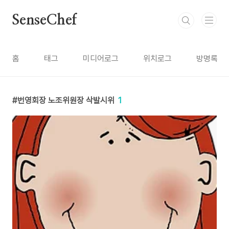
본문 바로가기
SenseChef
홈
태그
미디어로그
위치로그
방명록
번영회장 노조위원장 삭발시위
1