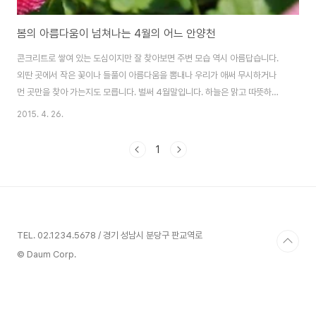
봄의 아름다움이 넘쳐나는 4월의 어느 안양천
콘크리트로 쌓여 있는 도심이지만 잘 찾아보면 주변 모습 역시 아름답습니다.
외딴 곳에서 작은 꽃이나 들풀이 아름다움을 뽐내나 우리가 애써 무시하거나
먼 곳만을 찾아 가는지도 모릅니다. 벌써 4월말입니다. 하늘은 맑고 따뜻하며
황사, 미세먼지도 거의 없는 기분 좋은 날입니다. 모처럼 주말을 맞이하여 카메
2015. 4. 26.
라를 메고 집 근처 안양천으로 향합니다. 특별한 준비물도, 마음의 준비도 없이
DSLR 카메라 하나 들쳐메고 그냥 길을 나섭니다. 묵직한 카메라의 무게가 어
1
깨를 밑으로 끌어 내리나 불편하지 않습니다. 주변을 천천히 돌아보기 위해 차
도, 자전거도 타지 않고 그냥 발길을 옮깁니다. 이런 것이 생활의 여유와 낙이
아닐까 생각해 봅니다. 안양천에 도착해 보니 노란색 들꽃이 눈에 뜁니다. 4월
의 따뜻한 기운과 노란색..
TEL. 02.1234.5678 / 경기 성남시 분당구 판교역로
© Daum Corp.