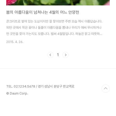
봄의 아름다움이 넘쳐나는 4월의 어느 안양천
콘크리트로 쌓여 있는 도심이지만 잘 찾아보면 주변 모습 역시 아름답습니다.
외딴 곳에서 작은 꽃이나 들풀이 아름다움을 뽐내나 우리가 애써 무시하거나
먼 곳만을 찾아 가는지도 모릅니다. 벌써 4월말입니다. 하늘은 맑고 따뜻하며
황사, 미세먼지도 거의 없는 기분 좋은 날입니다. 모처럼 주말을 맞이하여 카메
2015. 4. 26.
라를 메고 집 근처 안양천으로 향합니다. 특별한 준비물도, 마음의 준비도 없이
DSLR 카메라 하나 들쳐메고 그냥 길을 나섭니다. 묵직한 카메라의 무게가 어
1
깨를 밑으로 끌어 내리나 불편하지 않습니다. 주변을 천천히 돌아보기 위해 차
도, 자전거도 타지 않고 그냥 발길을 옮깁니다. 이런 것이 생활의 여유와 낙이
아닐까 생각해 봅니다. 안양천에 도착해 보니 노란색 들꽃이 눈에 뜁니다. 4월
의 따뜻한 기운과 노란색..
TEL. 02.1234.5678 / 경기 성남시 분당구 판교역로
© Daum Corp.