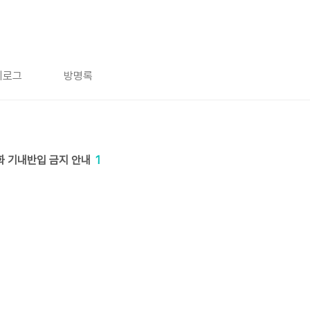
치로그
방명록
화 기내반입 금지 안내
1