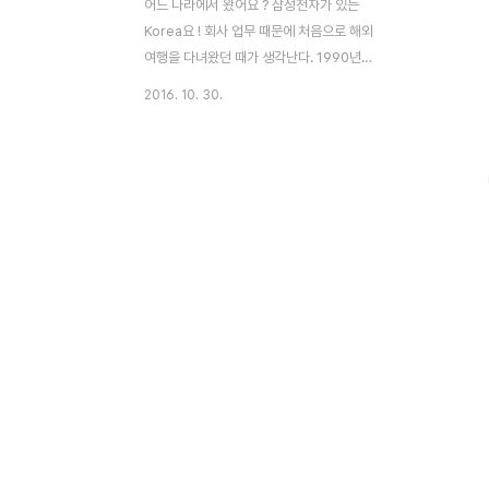
어느 나라에서 왔어요 ? 삼성전자가 있는
Korea요 ! 회사 업무 때문에 처음으로 해외
여행을 다녀왔던 때가 생각난다. 1990년대
였으며 아직 대한민국이라는 나라가 세상에
2016. 10. 30.
널리 알려지지 않았던 시기였다. 당시 미국의
거래 업체에 도착해 이런 저런 얘기를 나누는
데 상대방이 뜬금없이 어느 나라에서 왔냐는
질문을 했다. 동양인이긴 한데 어느 나라인지
궁금하다는 것이었다. "Korea"에서 왔다고
했더니 그런 나라가 있냐고 한다. 대한민국이
역사도 깊고 자연 환경도 아름다우며, 일본
옆에 있는 나라라고 설명했는데도 잘 모르겠
다고 한다. 이러저러한 설명 끝에 "삼성전
자"가 대한민국의 기업이라고 설명 했더니 그
제서야 상대방이 눈을 동그랗게 뜨고 미소를
진다. 필자를 바라보는 태도도 달라졌다. 상
대방을 동양인이라고..