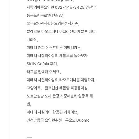
사랑의마을요양원 032-446-3425 인천남
동구도림북로19번길37
좋은요양원적합한요양원선택기준
팔레르모 타오르미나 아그리젠토 체팔루 에트
나화산
이태리 커피 에스프레스 아메리카노
이태리 시칠리아섬의 체팔루를 돌아보자
Sicily Cefalu 후기
태그를 입력해 주세요.
이태리 시칠리아섬의 타오르미나를 여행하자
고양이 쥐
쿨프렙산 레몬향 복용용이성
노르만성당 도시 관광 지중해날씨 일광욕 해
변
이태리 시칠리아 항공편 기차여행
인천남동구 요양원추천
두오모 Duomo