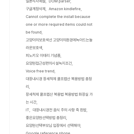
일본식사예절
DOM parser
구글계정삭제
Amazon kindlefire
Cannot complete the install because
one or more required items could not
be found
고양이의보호색선 고양이의환경에녹아드는놀
라운보호색
피노키오 이태리 기념품
요양원접근성편의시설녹지조건
Voice free trend
대장내시경 장세척제 쿨프렙산 복용방법 총정
리
장세척제 쿨프렙산 복용법 복용방법 화장실 가
는 시간
IT
대장내시경전 음식 주의 사항 죽 흰밥
좋은요양원선택방법 총정리
요양원선택부모님 입장에서 선택해야
Google reference phone