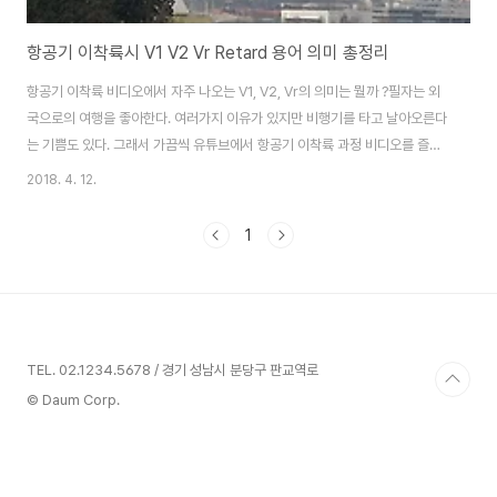
항공기 이착륙시 V1 V2 Vr Retard 용어 의미 총정리
항공기 이착륙 비디오에서 자주 나오는 V1, V2, Vr의 의미는 뭘까 ?필자는 외
국으로의 여행을 좋아한다. 여러가지 이유가 있지만 비행기를 타고 날아오른다
는 기쁨도 있다. 그래서 가끔씩 유튜브에서 항공기 이착륙 과정 비디오를 즐겨
본다.이착륙(Take off, Landing) 과정에서 조종사 또는 항공기가 이상한 용
2018. 4. 12.
어를 쏟아낸다. V1, V2, Vr, Retard 등이 그것이다. 비디오를 유심히 살펴보면
이륙 시 어김없이 조종사 중 한명이 V1(비원), Rotate(로테이트)를 외친다. 그
1
렇다면 이러한 용어가 의미하는 바는 무엇일까 ? 조종사에게 이것이 정말 중요
한 것일까 ? 항공기의 이륙 과정에서 나오는 V1, V2 등 용어에 대한 궁금증,
Image source: pixabay.com V1은 이륙을 ..
TEL. 02.1234.5678 / 경기 성남시 분당구 판교역로
© Daum Corp.