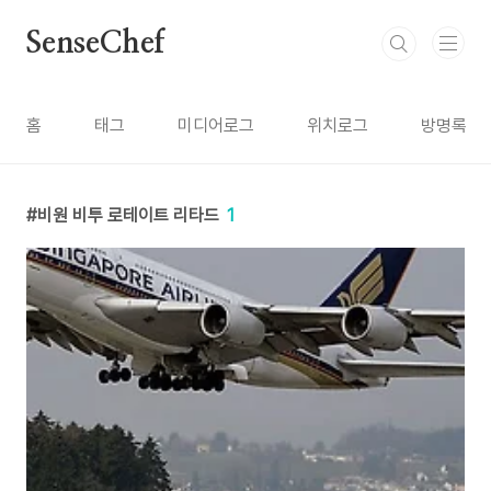
본문 바로가기
SenseChef
홈
태그
미디어로그
위치로그
방명록
비원 비투 로테이트 리타드
1