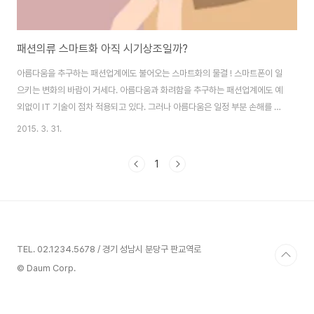
패션의류 스마트화 아직 시기상조일까?
아름다움을 추구하는 패션업계에도 불어오는 스마트화의 물결 ! 스마트폰이 일
으키는 변화의 바람이 거세다. 아름다움과 화려함을 추구하는 패션업계에도 예
외없이 IT 기술이 점차 적용되고 있다. 그러나 아름다움은 일정 부분 손해를 통
해 얻어지는 경우가 많다. 아이폰의 경우 일체형 배터리 적용을 통해 스마트폰
2015. 3. 31.
의 외형(Body)을 더욱 멋지게 만들었다. 의류의 경우 보온이라는 기능성 측면
만 보면 통상 두꺼운 소재가 좋다. 그러나 심미성, 여러 겹을 입어 생기는 공기
1
층 보온 효과 등을 고려하여 얇은 소재의 옷감이 널리 이용된다. 이처럼 패션업
계가 갖는 특수성을 고려할 때 패션 산업의 스마트화가 과연 적절한 것인지 궁
금해진다. 패션은 스마트화의 예외영역일까 ? 아니면 스마트화를 통해 더욱 발
전하게 될까? 패션 업계의 ..
TEL. 02.1234.5678 / 경기 성남시 분당구 판교역로
© Daum Corp.