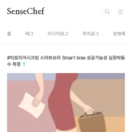
본문 바로가기
SenseChef
홈
태그
미디어로그
위치로그
방명록
빅토리아시크릿 스마트브라 Smart bras 성공가능성 심장박동
수 즉정
1