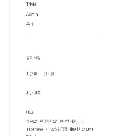
Trivial
Admin
음악
공지사항
최근글
인기글
최근댓글
태그
좋은요양원적합한요양원선택기준
IT
Taormina 그리스원형극장 에트나화산 Etna