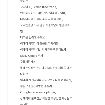
활화산
고양이 쥐
Voice free trend
일본식사예절
피노키오 이태리 기념품
대장내시경전 음식 주의 사항 죽 흰밥
노르만성당 도시 관광 지중해날씨 일광욕 해
변
태그를 입력해 주세요.
이태리 시칠리아 항공편 기차여행
이태리 시칠리아섬의 체팔루를 돌아보자
Sicily Cefalu 후기
구글계정삭제
팔레르모 타오르미나 아그리젠토 체팔루 에트
나화산
이태리 시칠리아섬의 타오르미나를 여행하자
좋은요양원선택방법 총정리
Google reference phone
장세척제 쿨프렙산 복용법 복용방법 화장실 가
는 시간