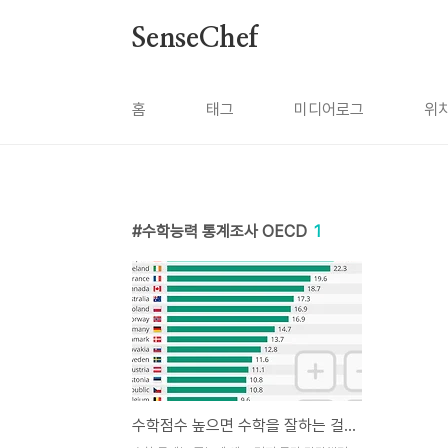
본문 바로가기
SenseChef
홈
태그
미디어로그
위
수학능력 통계조사 OECD
1
수학점수 높으면 수학을 잘하는 걸까?