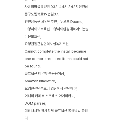
사랑의마을요양원 032-446-3425 인천남
동구도림북로19번길37
인천남동구 요양원추천
두오모 Duomo
고양이의보호색선 고양이의환경에녹아드는놀
라운보호색
요양원접근성편의시설녹지조건
Cannot complete the install because
one or more required items could not
be found
쿨프렙산 레몬향 복용용이성
Amazon kindlefire
요양원선택부모님 입장에서 선택해야
이태리 커피 에스프레스 아메리카노
DOM parser
대장내시경 장세척제 쿨프렙산 복용방법 총정
리