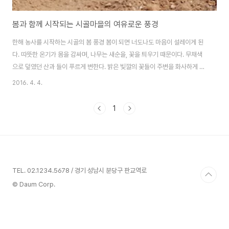
봄과 함께 시작되는 시골마을의 여유로운 풍경
한해 농사를 시작하는 시골의 봄 풍경 봄이 되면 너도나도 마음이 설레이게 된
다. 따뜻한 온기가 몸을 감싸며, 나무는 새순을, 꽃을 틔우기 때문이다. 무채색
으로 덮였던 산과 들이 푸르게 변한다. 밝은 빛깔의 꽃들이 주변을 화사하게 만
드니 이런 기분이 들지 않으면 오히려 이상할 정도이다. 오늘은 여의도 둔치에
2016. 4. 4.
서 벗꽃 축제가 열린다고 한다. 많은사람들이 몰려가 봄이 왔음을 축하할 것이
다. 그렇다면 시골은 봄을 어떻게 맞이할까 ? 도시와는 다른 모습일까? 한해의
1
농사를 준비하는 봄 ! 겨울 농한기에 쉬었던 농부들은 봄이 되면 다시금 일을 시
작해야 한다. 농한기와 농번기가 뚜렷이 구분되어 있는 것처럼 농부들은 농사
가 시작되면 눈코 뜰새없이 바쁘게 일을 해야만 한다. 봄은 농부들이 힘든 일을
시작해야 하는 출발점이..
TEL. 02.1234.5678 / 경기 성남시 분당구 판교역로
© Daum Corp.