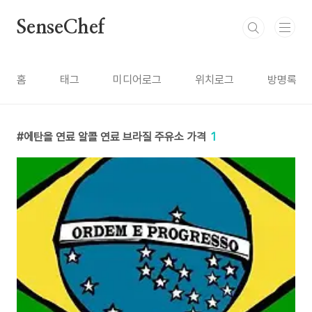
본문 바로가기
SenseChef
홈
태그
미디어로그
위치로그
방명록
에탄올 연료 알콜 연료 브라질 주유소 가격
1