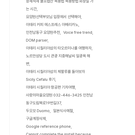
장세척제 쿨프렙산 복용법 복용방법 화장실 가
는 시간
요양원선택부모님 입장에서 선택해야
이태리 커피 에스프레스 아메리카노
인천남동구 요양원추천
Voice free trend
DOM parser
이태리 시칠리아섬의 타오르미나를 여행하자
노르만성당 도시 관광 지중해날씨 일광욕 해
변
이태리 시칠리아섬의 체팔루를 돌아보자
Sicily Cefalu 후기
이태리 시칠리아 항공편 기차여행
사랑의마을요양원 032-446-3425 인천남
동구도림북로19번길37
두오모 Duomo
일본식사예절
구글계정삭제
Google reference phone
Cannot complete the install because