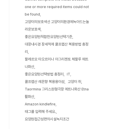
one or more required items could not
be found
고양이의보호색선 고양이의환경에녹아드는놀
라운보호색
좋은요양원적합한요양원선택기준
대장내시경 장세척제 쿨프렙산 복용방법 총정
리
팔레르모 타오르미나 아그리젠토 체팔루 에트
나화산
좋은요양원선택방법 총정리
IT
쿨프렙산 레몬향 복용용이성
고양이 쥐
Taormina 그리스원형극장 에트나화산 Etna
활화산
Amazon kindlefire
태그를 입력해 주세요.
요양원접근성편의시설녹지조건