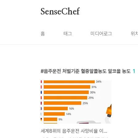
본문 바로가기
SenseChef
홈
태그
미디어로그
위
음주운전 처벌기준 혈중알콜농도 알코올 농도
1
세계8위의 음주운전 사망비율 이젠 낮춰야할때