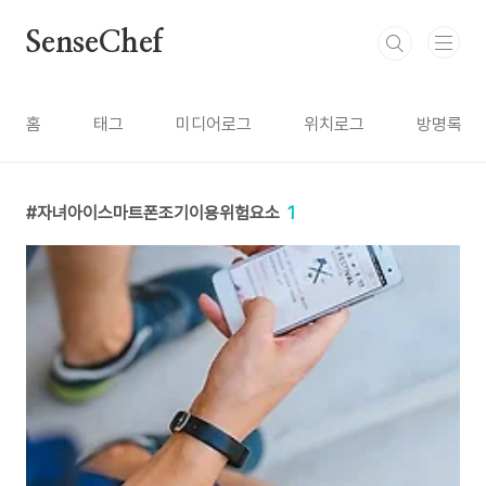
본문 바로가기
SenseChef
홈
태그
미디어로그
위치로그
방명록
자녀아이스마트폰조기이용위험요소
1