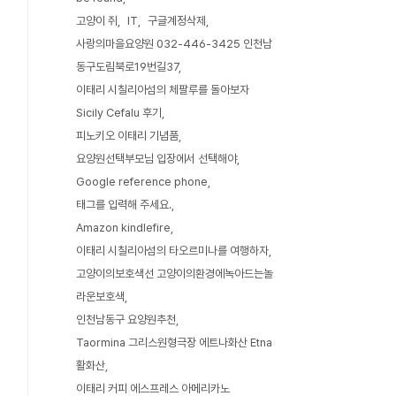
고양이 쥐
IT
구글계정삭제
사랑의마을요양원 032-446-3425 인천남
동구도림북로19번길37
이태리 시칠리아섬의 체팔루를 돌아보자
Sicily Cefalu 후기
피노키오 이태리 기념품
요양원선택부모님 입장에서 선택해야
Google reference phone
태그를 입력해 주세요.
Amazon kindlefire
이태리 시칠리아섬의 타오르미나를 여행하자
고양이의보호색선 고양이의환경에녹아드는놀
라운보호색
인천남동구 요양원추천
Taormina 그리스원형극장 에트나화산 Etna
활화산
이태리 커피 에스프레스 아메리카노