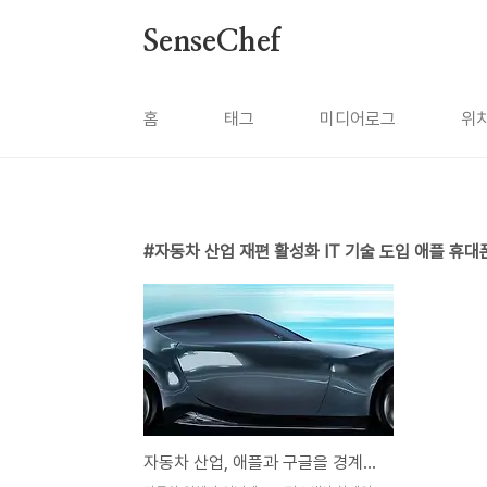
본문 바로가기
SenseChef
홈
태그
미디어로그
위
자동차 산업 재편 활성화 IT 기술 도입 애플 휴대
자동차 산업, 애플과 구글을 경계해야 할까?