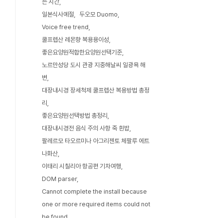
는 시간
일본식사예절
두오모 Duomo
Voice free trend
쿨프렙산 레몬향 복용용이성
좋은요양원적합한요양원선택기준
노르만성당 도시 관광 지중해날씨 일광욕 해
변
대장내시경 장세척제 쿨프렙산 복용방법 총정
리
좋은요양원선택방법 총정리
대장내시경전 음식 주의 사항 죽 흰밥
팔레르모 타오르미나 아그리젠토 체팔루 에트
나화산
이태리 시칠리아 항공편 기차여행
DOM parser
Cannot complete the install because
one or more required items could not
be found