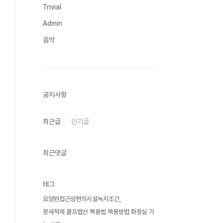
Trivial
Admin
음악
공지사항
최근글
인기글
최근댓글
태그
요양원접근성편의시설녹지조건
장세척제 쿨프렙산 복용법 복용방법 화장실 가