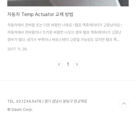
자동차 Temp Actuator 교체 방법
자동차에서 찬바람 또는 더운 바람만 나와요 ! 템프 액츄에이터가 고장났어요 !
자동차에서 찬바람이나 뜨거운 바람만 나오는 경우 템프 액츄에이터가 고장난
경우가 많다. 냉각수 부족이나 써모스텟의 고장일 가능성도 있지만 템프 액츄
에이터의 고장 가능성이 더 높다.관련 글 읽기: 자동차 히터나 에어컨 고장으로
2017. 11. 28.
차거나 뜨거운 바람만 나올 때 점검방법 총정리 템프 액츄에이터의 부품 가격
은 14,000원 정도이다. 카센터에서 이를 교체하는 경우 7만원에서 10만원 든
1
다. 공임이 꽤 되기 때문이다.이에 템프 액츄에이터를 직접 교체해 보았다. 필자
의 차종은 현대자동차 아반떼HD이다. 이 글이 템프 액츄에이터를 자가 수리하
는 분들에게 도움이 되길 바란다. 템프 액츄에이터 교체 방법 아반때 HD의 경
우 템프 액츄에이터가 전..
TEL. 02.1234.5678 / 경기 성남시 분당구 판교역로
© Daum Corp.