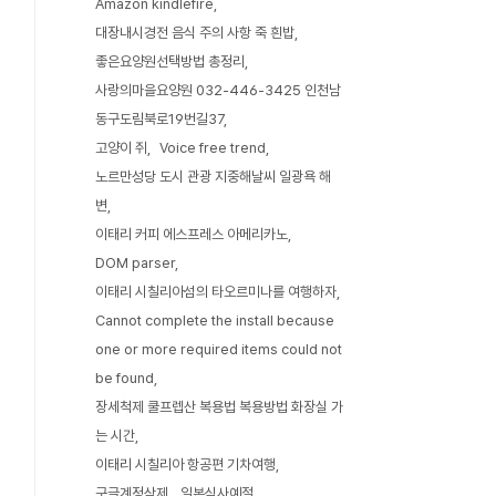
Amazon kindlefire
대장내시경전 음식 주의 사항 죽 흰밥
좋은요양원선택방법 총정리
사랑의마을요양원 032-446-3425 인천남
동구도림북로19번길37
고양이 쥐
Voice free trend
노르만성당 도시 관광 지중해날씨 일광욕 해
변
이태리 커피 에스프레스 아메리카노
DOM parser
이태리 시칠리아섬의 타오르미나를 여행하자
Cannot complete the install because
one or more required items could not
be found
장세척제 쿨프렙산 복용법 복용방법 화장실 가
는 시간
이태리 시칠리아 항공편 기차여행
구글계정삭제
일본식사예절