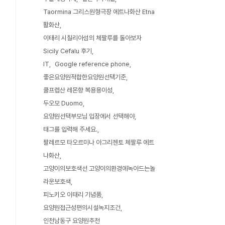
Taormina 그리스원형극장 에트나화산 Etna
활화산
이태리 시칠리아섬의 체팔루를 돌아보자
Sicily Cefalu 후기
IT
Google reference phone
좋은요양원적합한요양원선택기준
쿨프렙산 레몬향 복용용이성
두오모 Duomo
요양원선택부모님 입장에서 선택해야
태그를 입력해 주세요.
팔레르모 타오르미나 아그리젠토 체팔루 에트
나화산
고양이의보호색선 고양이의환경에녹아드는놀
라운보호색
피노키오 이태리 기념품
요양원접근성편의시설녹지조건
인천남동구 요양원추천