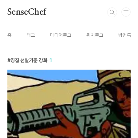
본문 바로가기
SenseChef
홈
태그
미디어로그
위치로그
방명록
징집 선발기준 강화
1