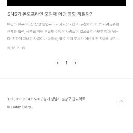
SNS가 온오프라인 모임에 어떤 영향 끼칠까?
반갑다 친구야 ! 잘 살고 있었구나 ~ 사람은 사회적 동물이다. 다른 사람들과의
관계와 협력, 공조를 위해 오늘도 수많은 사람들이 얼굴을 마주보고 함께 웃는
다. 친하게 지내던 사람이나 동창생, 옆 이웃이 도시가 아닌 외딴 지방에 옮겨
간다면 그들과의 연락이 줄어 들며 자연스럽게 관계가 끊기게 된다. 해외로 이
2015. 5. 19.
민을 갔거나 해외 지사에 근무 해도 마찬가지다, 아주 친한 친구 사이가 아니라
면 곧 연락이 끊긴다. 비싼 전화 요금을 내며 전화 하기도 어렵고, 친구가 있는
1
해외에 쉽게 나갈 수도 없기 때문이다. 그러나 스마트폰의 등장은 이러한 어려
움을 말끔히 해소 시켜 주었다. 24시간 365일 내내 스마트폰에서 터치 한번
이면 친구나 지인들과 연결될 수 있기 때문이다. 해외에 있더라도 SNS에 가입
만 하면 친구를 ..
TEL. 02.1234.5678 / 경기 성남시 분당구 판교역로
© Daum Corp.