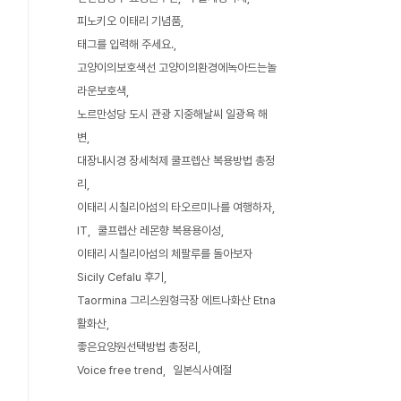
피노키오 이태리 기념품
태그를 입력해 주세요.
고양이의보호색선 고양이의환경에녹아드는놀
라운보호색
노르만성당 도시 관광 지중해날씨 일광욕 해
변
대장내시경 장세척제 쿨프렙산 복용방법 총정
리
이태리 시칠리아섬의 타오르미나를 여행하자
IT
쿨프렙산 레몬향 복용용이성
이태리 시칠리아섬의 체팔루를 돌아보자
Sicily Cefalu 후기
Taormina 그리스원형극장 에트나화산 Etna
활화산
좋은요양원선택방법 총정리
Voice free trend
일본식사예절