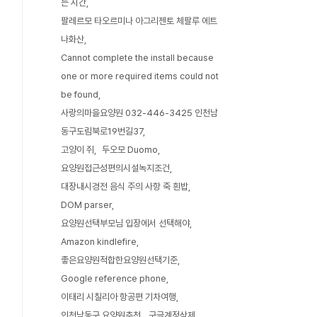
는 시간
팔레르모 타오르미나 아그리젠토 체팔루 에트
나화산
Cannot complete the install because
one or more required items could not
be found
사랑의마을요양원 032-446-3425 인천남
동구도림북로19번길37
고양이 쥐
두오모 Duomo
요양원접근성편의시설녹지조건
대장내시경전 음식 주의 사항 죽 흰밥
DOM parser
요양원선택부모님 입장에서 선택해야
Amazon kindlefire
좋은요양원적합한요양원선택기준
Google reference phone
이태리 시칠리아 항공편 기차여행
인천남동구 요양원추천
구글계정삭제