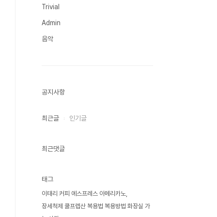
Trivial
Admin
음악
공지사항
최근글
인기글
최근댓글
태그
이태리 커피 에스프레스 아메리카노
장세척제 쿨프렙산 복용법 복용방법 화장실 가