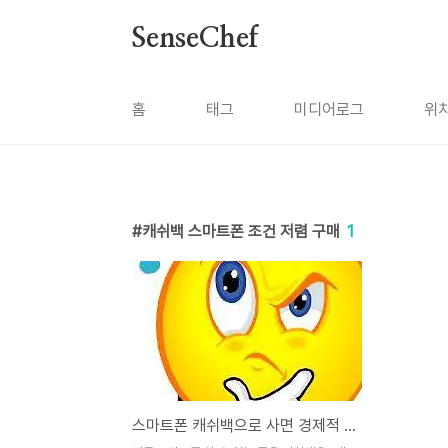
본문 바로가기
SenseChef
홈
태그
미디어로그
위
캐쉬백 스마트폰 조건 저렴 구매
1
스마트폰 캐쉬백으로 사면 경제적 부담 적을까?