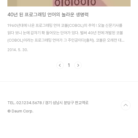
40년 된 프로그래밍 언어의 놀라운 생명력
1960년대에 나온 프로그래밍 언어 코볼(COBOL)의 추억 ! 오늘 신문기사를
읽다 보니 눈에 갑자기 확 들어오는 단어가 있다. 벌써 40년 전에 개발된 코볼
(COBOL)이라는 프로그래밍 언어가 그 주인공이다(출처). 코볼은 오래전 대
형 메인 프레임 컴퓨터가 전산 처리의 주력을 담당하던 시절에 널리 이용 되었
2014. 5. 30.
던 컴퓨터 프로그래밍 언어이다. 그런데 놀랍게도 일부 금융 기관에서 여전히
이용된다고 한다. 하루가 멀다하고 새로운 기술과 흐름이 생기는 첨단 IT 시대
1
에 40년 전의 프로그래밍 언어가 사용된다는 것을 믿어야 될까 ? 놀라움을 넘
어 충격적으로 다가오는 소식이었다. 그렇다면 해당 금융기관은 왜 아직까지
오래된 프로그래밍 언어를 이용할까 ? 해외 기업들은 어떨까 ? 프로그래밍 언
어의 놀라운 생존 능력,..
TEL. 02.1234.5678 / 경기 성남시 분당구 판교역로
© Daum Corp.