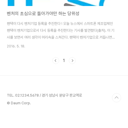
벤처의 초심으로 돌아가야만 하는 당위성
팬택이 다시 벤처기업 등록을 추진한다 ! 오늘 뉴스에서 스마트폰 제조업체인
팬택이 벤처기업으로서 다시 등록을 추진한다는 기사를 발견했다(출처). 이 기
사를 보면서 여러 생각이 머리속을 스쳐간다. 팬택이 벤처기업으로 거듭나면
지금의 위기를 극복할 수 있을까 ? 어떤 기업이 벤처기업으로서 복귀한다는 것
2016. 5. 18.
은 과연 어떤 의미를 갖는 것일까 ? 이는 한낱 말 장난에 불과한 것일까 ? 아니
면 그들의 진정한 위기 극복의 노력일까 ? 잡다한 생각이 꼬리에 꼬리를 물고
1
드는 것은 그동안 진정성 없는 이런 종류의 기사을 많이 보아왔기 때문일 것이
다. 벤처기업으로 돌아간다는 팬택 ! 과연 기대해 보아도 되는 것일까 ? 벤처,
스타트업(Start up)의 초심, Source: pixabay.com 초심으로의 복귀는 선
언이 아닌..
TEL. 02.1234.5678 / 경기 성남시 분당구 판교역로
© Daum Corp.