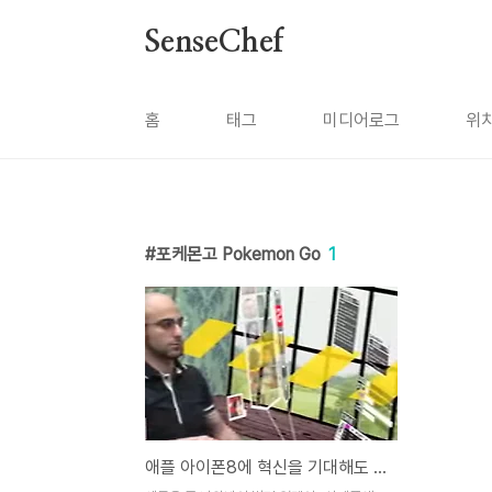
본문 바로가기
SenseChef
홈
태그
미디어로그
위
포케몬고 Pokemon Go
1
애플 아이폰8에 혁신을 기대해도 좋은 이유