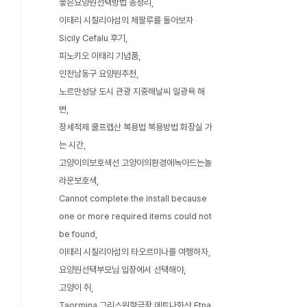
좋은요양원선택방법 총정리
이태리 시칠리아섬의 체팔루를 돌아보자
Sicily Cefalu 후기
피노키오 이태리 기념품
인천남동구 요양원추천
노르만성당 도시 관광 지중해날씨 일광욕 해
변
장세척제 쿨프렙산 복용법 복용방법 화장실 가
는 시간
고양이의보호색선 고양이의환경에녹아드는놀
라운보호색
Cannot complete the install because
one or more required items could not
be found
이태리 시칠리아섬의 타오르미나를 여행하자
요양원선택부모님 입장에서 선택해야
고양이 쥐
Taormina 그리스원형극장 에트나화산 Etna