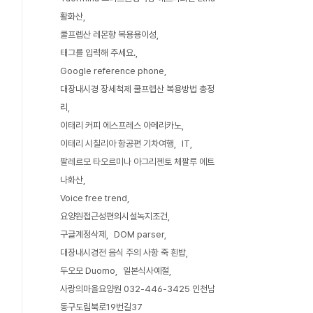
활화산
쿨프렙산 레몬향 복용용이성
태그를 입력해 주세요.
Google reference phone
대장내시경 장세척제 쿨프렙산 복용방법 총정
리
이태리 커피 에스프레스 아메리카노
이태리 시칠리아 항공편 기차여행
IT
팔레르모 타오르미나 아그리젠토 체팔루 에트
나화산
Voice free trend
요양원접근성편의시설녹지조건
구글계정삭제
DOM parser
대장내시경전 음식 주의 사항 죽 흰밥
두오모 Duomo
일본식사예절
사랑의마을요양원 032-446-3425 인천남
동구도림북로19번길37