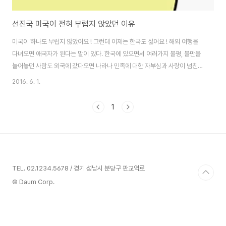
선진국 미국이 전혀 부럽지 않았던 이유
미국이 하나도 부럽지 않았어요 ! 그런데 이제는 한국도 싫어요 ! 해외 여행을
다녀오면 애국자가 된다는 말이 있다. 한국에 있으면서 여러가지 불평, 불만을
늘어놓던 사람도 외국에 갔다오면 나라나 민족에 대한 자부심과 사랑이 넘친다
는 의미이다. 외국에 나가보니 비로소 얼마나 우리 땅, 우리 사람들이 좋은지 알
2016. 6. 1.
게된다. 한국에서는 밤 늦게 길거리를 다녀도 안전하고, 한국인들의 정서에 서
로 돕고 살려는 상부상조의 정신이 바탕에 깔려있어서 좋았다. 그래서 세계 1등
1
국가라는 미국에 가봐도 그리 부럽지 않았다. 미국은 총기 사고가 빈발하고, 도
시에는 감히 접근하기 어려운 지역이 존재한다. 도심 등의 다운타운 지역은 야
간에 음침한 분위기가 형성되고, 불량배들이 지나가는 사람이나 차량에 총을
쏜다는 얘기도 있었다. 미..
TEL. 02.1234.5678 / 경기 성남시 분당구 판교역로
© Daum Corp.