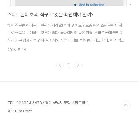
스마트폰의 해외 직구 무엇을 확인해야 할까?
해외 직구를 하려는데 언락폰 사래요! 이게 뭐예요 ? 요즘 해외 쇼핑몰에서 직
구로 물품을 구매하는 경우가 많다. 국내에서의 높은 가격, 스마트폰에 불필요
하게 기본 탑재되는 앱이 싫어 해외 직접 구매로 눈을 돌리기도 한다. 해외 직구
를 알아보는 과정에서 자연스럽게 언락폰이라는 용어가 등장한다. 오늘 필자의
2016. 5. 16.
지인이 언락폰이 무엇인지, 직구 시에 꼭 언락폰을 구매해야 하는지 문의해 왔
다. 이에 스마트폰을 구매할 때 자주 등장하는 언락폰이 어떤 의미인지 알아보
1
고자 한다. 아울러 해외 직구시 챙겨야 하는 사항들에 대해서도 소개코자 한다.
아래 사진은 미국 쇼핑몰인 이베이에 올라와 있는 스마트폰 판매 화면이다. 제
목에 언락폰이라는 의미의 "Unlocked"가 명기되어 있다. 언락폰은 어떤 통신
사에서도 쓸 수 있게 ..
TEL. 02.1234.5678 / 경기 성남시 분당구 판교역로
© Daum Corp.