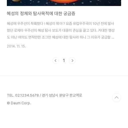
혜성의 정체와 탐사목적에 대한 궁금증
혜성에 우주선이 착륙했다 ! 혜성이 뭐야 ? 요즘 유럽우주국이 10년 전에 발사
했던 로제타 우주선의 혜성 탐사 보도가 대중의 관심을 끌고 있다. 거대한 행성
도 아닌 여의도 면적만한 조그만 혜성에 대한 탐사라 하니 그 이유가 궁금할 수
밖에 없다. 또한 혜성은 밝게 빛나며 긴 꼬리를 갖는 것으로 유명하다. 그렇다면
2014. 11. 15.
혜성은 왜 다른 것들과 달리 이렇게 긴 꼬리를 갖게 되었을까 ? 왜 밝게 빛날까
? 또한 미래를 다루는 공상과학(SF, Scientific Fiction) 영화는 소행성의 지
1
구 충돌 소재를 많이 다룬다. 소행성이 지구에 충돌해 지구 문명을 멸망 시킬 수
있어 우주선을 보내 이를 미리 폭파 시킨다는 내용이다. 그렇다면 혜성과 소행
성은 무엇이 다른 것일까 ? 혜성도 위험한 것일까 ? 밝게 빛나며 긴..
TEL. 02.1234.5678 / 경기 성남시 분당구 판교역로
© Daum Corp.