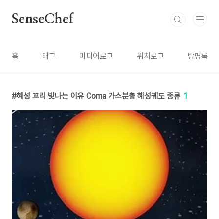
본문 바로가기
SenseChef
홈
태그
미디어로그
위치로그
방명록
혜성 꼬리 빛나는 이유 Coma 가스분출 혜성궤도 종류
1