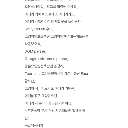
일본식사예절
태그를 입력해 주세요.
이태리 커피 에스프레스 아메리카노
이태리 시칠리아섬의 체팔루를 돌아보자
Sicily Cefalu 후기
고양이의보호색선 고양이의환경에녹아드는놀
라운보호색
DOM parser
Google reference phone
좋은요양원선택방법 총정리
Taormina 그리스원형극장 에트나화산 Etna
활화산
고양이 쥐
피노키오 이태리 기념품
인천남동구 요양원추천
이태리 시칠리아 항공편 기차여행
노르만성당 도시 관광 지중해날씨 일광욕 해
변
구글계정삭제