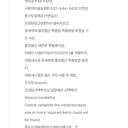
Voice free trend
사랑의마을요양원 032-446-3425 인천남
동구도림북로19번길37
요양원접근성편의시설녹지조건
장세척제 쿨프렙산 복용법 복용방법 화장실 가
는 시간
쿨프렙산 레몬향 복용용이성
이태리 시칠리아섬의 타오르미나를 여행하자
대장내시경 장세척제 쿨프렙산 복용방법 총정
리
대장내시경전 음식 주의 사항 죽 흰밥
두오모 Duomo
요양원선택부모님 입장에서 선택해야
Amazon kindlefire
Cannot complete the install because
one or more required items could not
be found
좋은요양원적합한요양원선택기준
IT