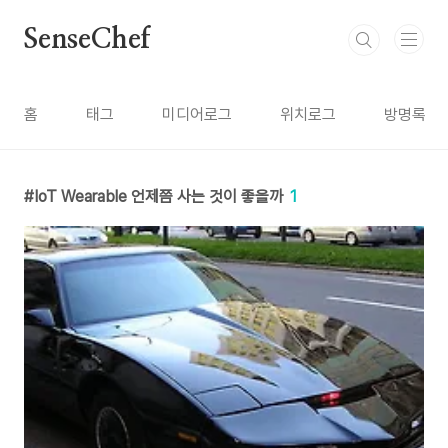
본문 바로가기
SenseChef
홈
태그
미디어로그
위치로그
방명록
IoT Wearable 언제쯤 사는 것이 좋을까
1