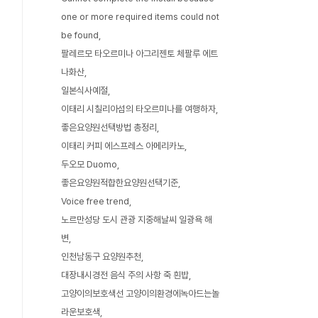
one or more required items could not
be found
팔레르모 타오르미나 아그리젠토 체팔루 에트
나화산
일본식사예절
이태리 시칠리아섬의 타오르미나를 여행하자
좋은요양원선택방법 총정리
이태리 커피 에스프레스 아메리카노
두오모 Duomo
좋은요양원적합한요양원선택기준
Voice free trend
노르만성당 도시 관광 지중해날씨 일광욕 해
변
인천남동구 요양원추천
대장내시경전 음식 주의 사항 죽 흰밥
고양이의보호색선 고양이의환경에녹아드는놀
라운보호색