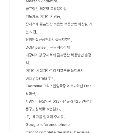
Amazon kindlefire
쿨프렙산 레몬향 복용용이성
피노키오 이태리 기념품
장세척제 쿨프렙산 복용법 복용방법 화장실 가
는 시간
요양원접근성편의시설녹지조건
DOM parser
구글계정삭제
대장내시경 장세척제 쿨프렙산 복용방법 총정
리
이태리 시칠리아섬의 체팔루를 돌아보자
Sicily Cefalu 후기
Taormina 그리스원형극장 에트나화산 Etna
활화산
사랑의마을요양원 032-446-3425 인천남
동구도림북로19번길37
IT
태그를 입력해 주세요.
Google reference phone
Cannot complete the install because