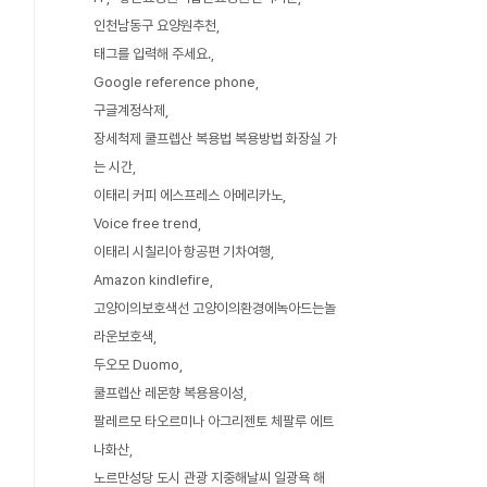
인천남동구 요양원추천
태그를 입력해 주세요.
Google reference phone
구글계정삭제
장세척제 쿨프렙산 복용법 복용방법 화장실 가
는 시간
이태리 커피 에스프레스 아메리카노
Voice free trend
이태리 시칠리아 항공편 기차여행
Amazon kindlefire
고양이의보호색선 고양이의환경에녹아드는놀
라운보호색
두오모 Duomo
쿨프렙산 레몬향 복용용이성
팔레르모 타오르미나 아그리젠토 체팔루 에트
나화산
노르만성당 도시 관광 지중해날씨 일광욕 해