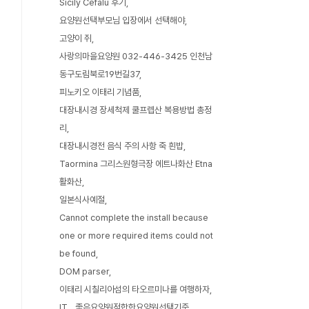
Sicily Cefalu 후기
요양원선택부모님 입장에서 선택해야
고양이 쥐
사랑의마을요양원 032-446-3425 인천남
동구도림북로19번길37
피노키오 이태리 기념품
대장내시경 장세척제 쿨프렙산 복용방법 총정
리
대장내시경전 음식 주의 사항 죽 흰밥
Taormina 그리스원형극장 에트나화산 Etna
활화산
일본식사예절
Cannot complete the install because
one or more required items could not
be found
DOM parser
이태리 시칠리아섬의 타오르미나를 여행하자
IT
좋은요양원적합한요양원선택기준