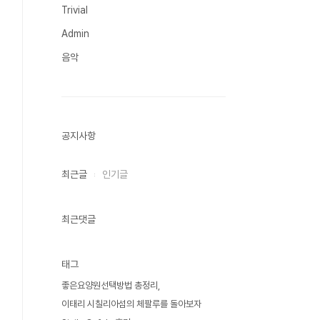
Trivial
Admin
음악
공지사항
최근글
인기글
최근댓글
태그
좋은요양원선택방법 총정리
이태리 시칠리아섬의 체팔루를 돌아보자