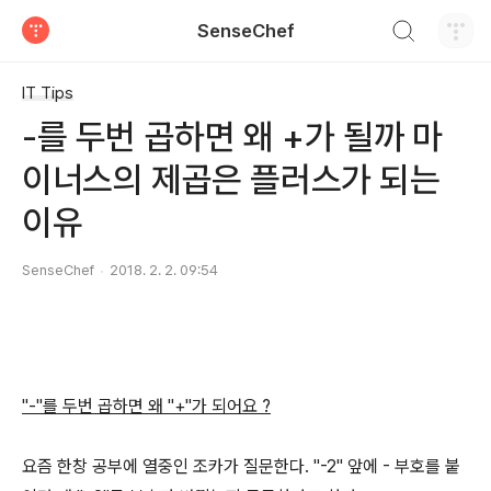
검색하기
SenseChef
티스토리
IT Tips
-를 두번 곱하면 왜 +가 될까 마
이너스의 제곱은 플러스가 되는
이유
SenseChef
2018. 2. 2. 09:54
"-"를 두번 곱하면 왜 "+"가 되어요 ?
요즘 한창 공부에 열중인 조카가 질문한다. "-2" 앞에 - 부호를 붙