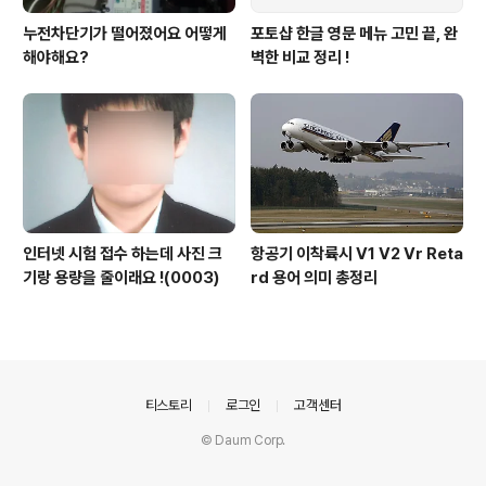
누전차단기가 떨어졌어요 어떻게
포토샵 한글 영문 메뉴 고민 끝, 완
해야해요?
벽한 비교 정리 !
인터넷 시험 접수 하는데 사진 크
항공기 이착륙시 V1 V2 Vr Reta
기랑 용량을 줄이래요 !(0003)
rd 용어 의미 총정리
의안내
티스토리
로그인
고객센터
© Daum Corp.