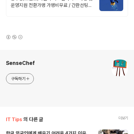
운영지원 전환가맹 가맹비무료 / 간판선팅비
지원
(새창열림)
로그 정보
SenseChef
구독하기
더보기
IT Tips
의 다른 글
한글 외국인에게 배우기 어려운 4가지 이유