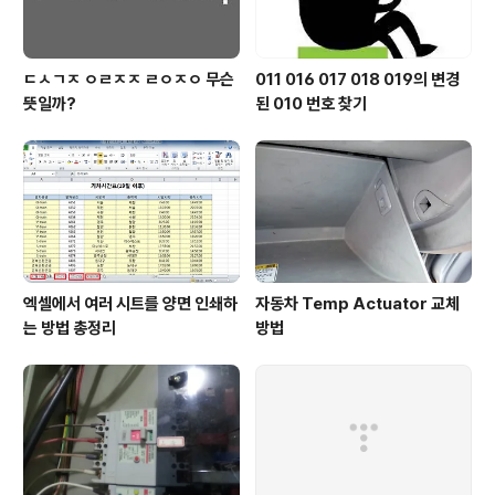
ㄷㅅㄱㅈ ㅇㄹㅈㅈ ㄹㅇㅈㅇ 무슨
011 016 017 018 019의 변경
뜻일까?
된 010 번호 찾기
엑셀에서 여러 시트를 양면 인쇄하
자동차 Temp Actuator 교체
는 방법 총정리
방법