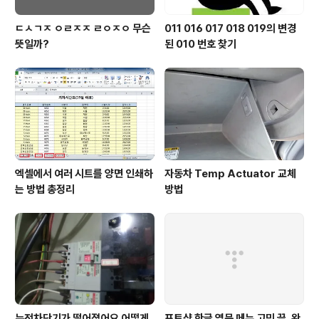
ㄷㅅㄱㅈ ㅇㄹㅈㅈ ㄹㅇㅈㅇ 무슨
011 016 017 018 019의 변경
뜻일까?
된 010 번호 찾기
엑셀에서 여러 시트를 양면 인쇄하
자동차 Temp Actuator 교체
는 방법 총정리
방법
누전차단기가 떨어졌어요 어떻게
포토샵 한글 영문 메뉴 고민 끝, 완