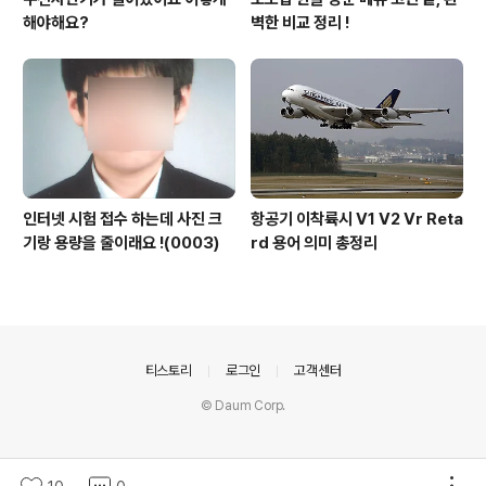
해야해요?
벽한 비교 정리 !
인터넷 시험 접수 하는데 사진 크
항공기 이착륙시 V1 V2 Vr Reta
기랑 용량을 줄이래요 !(0003)
rd 용어 의미 총정리
의안내
티스토리
로그인
고객센터
© Daum Corp.