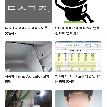
설치 옵션을 끄기 위해서는 다음 순서로 설정을 하면 된다.
Windows 7 기준..
ㄷㅅㄱㅈ ㅇㄹㅈㅈ ㄹㅇㅈㅇ 무슨
011 016 017 018 019의 변경
뜻일까?
된 010 번호 찾기
자동차 Temp Actuator 교체
엑셀에서 여러 시트를 양면 인쇄하
방법
는 방법 총정리