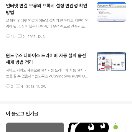
인터넷 연결 오류와 프록시 설정 연관성 확인
방법
글 내용
잘 되던 인터넷 연결이 어느날 갑자기 안 된다고 지인이 연
락해 왔다. 집에 있는 다른 PC나 무선 랜으로 연결된 스마
트폰에서는 인터넷 연결이 잘 되는데 특정 PC에서만 안 된
14
2
2013. 12. 1.
다고 한다. 분명 해당 PC에 문제가 있을텐데 원인을 찾기
가 어렵다는 지인의 하소연이었다. 문제가 된 컴퓨터에서
이전에 어떤 작업을 했는지 물어 봤더니 이것 저것 설치되
윈도우즈 디바이스 드라이버 자동 설치 옵션
어 있는 이상한 소프트웨어들을 지웠다고 한다. 제어판에
서 프로그램을 삭제 했기에 불완전한 삭제는 아니라고 한
해제 방법 정리
글 내용
다. 전화로는 상황 파악이 되지 않아 멀지 않은 곳에 사는
지워도 지워도 자동으로 설치되는 드라이버, 자동 설치 기
지인 집에 가서 직접 확인해 보았다. 인터넷 웹 브라우저 문
능을 끌 수 없을까 ? 윈도우즈 PC(Windows PC)에 USB
제인가 해서 Internet Explorer, FireFox, Google Ch
메모리나 프린터를 새로 연결 하거나, 인터페이스 카드를
rome에서 접속해 보니 에러 메시지는 다르나 모두 인터넷
2
4
2013. 11. 29.
바꾸면 윈도우즈 운영체제가 자동적으로 적당한 드라이버
접속이 ..
소프트웨어를 찾아 설치해 주니 편리하다. 그러나 이러한
자동 설치가 불편한 경우도 있다. 디바이스 드라이버를 최
신 버전이 아닌 오래된 버전으로 교체 하거나, 해당 디바이
스를 일정 시점까지 이용하지 않을 경우가 이에 해당 된다.
이 블로그 인기글
따라서 윈도우즈 운영 체제의 디바이스 드라이버 자동 설
치 기능을 일시적으로 꺼 두는 방법을 알고 있으면 좋다. 디
바이스 드라이버 자동 설치를 해제해 보자 ! 드라이버 자동