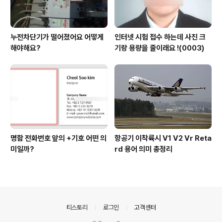
누전차단기가 떨어졌어요 어떻게
인터넷 시험 접수 하는데 사진 크
해야해요?
기랑 용량을 줄이래요 !(0003)
명함 전화번호 앞의 +기호 어떤 의
항공기 이착륙시 V1 V2 Vr Reta
미일까?
rd 용어 의미 총정리
의안내
티스토리
로그인
고객센터