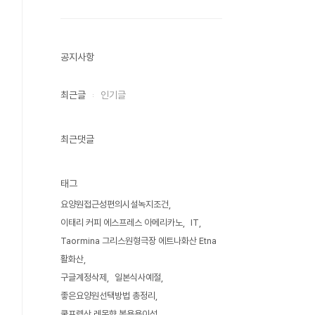
공지사항
최근글
인기글
최근댓글
태그
요양원접근성편의시설녹지조건
이태리 커피 에스프레스 아메리카노
IT
Taormina 그리스원형극장 에트나화산 Etna
활화산
구글계정삭제
일본식사예절
좋은요양원선택방법 총정리
쿨프렙산 레몬향 복용용이성