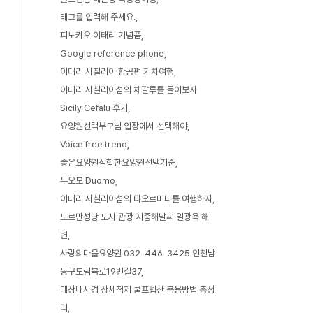
태그를 입력해 주세요.
피노키오 이태리 기념품
Google reference phone
이태리 시칠리아 항공편 기차여행
이태리 시칠리아섬의 체팔루를 돌아보자
Sicily Cefalu 후기
요양원선택부모님 입장에서 선택해야
Voice free trend
좋은요양원적합한요양원선택기준
두오모 Duomo
이태리 시칠리아섬의 타오르미나를 여행하자
노르만성당 도시 관광 지중해날씨 일광욕 해
변
사랑의마을요양원 032-446-3425 인천남
동구도림북로19번길37
대장내시경 장세척제 쿨프렙산 복용방법 총정
리