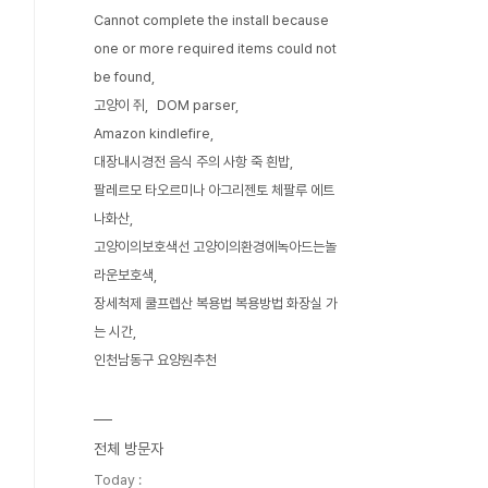
Cannot complete the install because
one or more required items could not
be found
고양이 쥐
DOM parser
Amazon kindlefire
대장내시경전 음식 주의 사항 죽 흰밥
팔레르모 타오르미나 아그리젠토 체팔루 에트
나화산
고양이의보호색선 고양이의환경에녹아드는놀
라운보호색
장세척제 쿨프렙산 복용법 복용방법 화장실 가
는 시간
인천남동구 요양원추천
전체 방문자
Today :