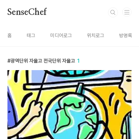
본문 바로가기
SenseChef
홈
태그
미디어로그
위치로그
방명록
광역단위 자율고 전국단위 자율고
1