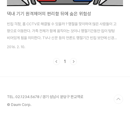
댁내 기기 원격제어의 편리함 뒤에 숨은 위험성
빈집 걱정, 홈 CCTV로 해결될 수 있을까 ? 명절을 맞이하여 많은 사람들이 고
향으로 이동한다. 가족 전체가 함께 움직이는 것이니 명절기간동안 집이 텅텅
비어있게 됨을 의미한다. TV나 신문 등의 언론도 명절기간 빈집 보안에 신경을
써야 한다는 기사를 내 보낸다. 빈집털이범들이 명절기간동안 기승을 부려왔기
2016. 2. 10.
때문이다. 밤에도 불이 켜져 있지 않은 집, 아침에 배달된 신문이 그대로 문 앞
에 쌓여있는 집, 우편함에 우편물이 쌓여 있는 집은 명절기간동안 집이 비어 있
1
음을 스스로 광고하는 것과 다를바 없다. 그래서 요즘은 집안에 CCTV를 설치
하는 경우가 늘어난다. 통신사에서초고속 인터넷과 연계하여 홈 CCTV를 팔
고 있어 가격도 그리 비싸지 않다. 스마트폰으로 편리하게 언제라도 접속하여
집안 상황을 살펴 볼 ..
TEL. 02.1234.5678 / 경기 성남시 분당구 판교역로
© Daum Corp.