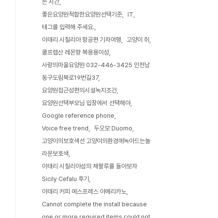
는 시간
좋은요양원적합한요양원선택기준
IT
태그를 입력해 주세요.
이태리 시칠리아 항공편 기차여행
고양이 쥐
쿨프렙산 레몬향 복용용이성
사랑의마을요양원 032-446-3425 인천남
동구도림북로19번길37
요양원접근성편의시설녹지조건
요양원선택부모님 입장에서 선택해야
Google reference phone
Voice free trend
두오모 Duomo
고양이의보호색선 고양이의환경에녹아드는놀
라운보호색
이태리 시칠리아섬의 체팔루를 돌아보자
Sicily Cefalu 후기
이태리 커피 에스프레스 아메리카노
Cannot complete the install because
one or more required items could not