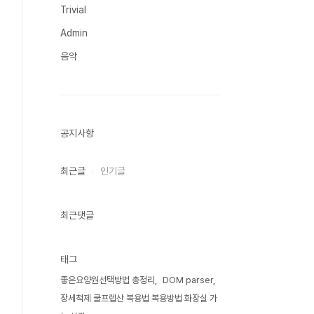
Trivial
Admin
음악
공지사항
최근글
인기글
최근댓글
태그
좋은요양원선택방법 총정리
DOM parser
장세척제 쿨프렙산 복용법 복용방법 화장실 가