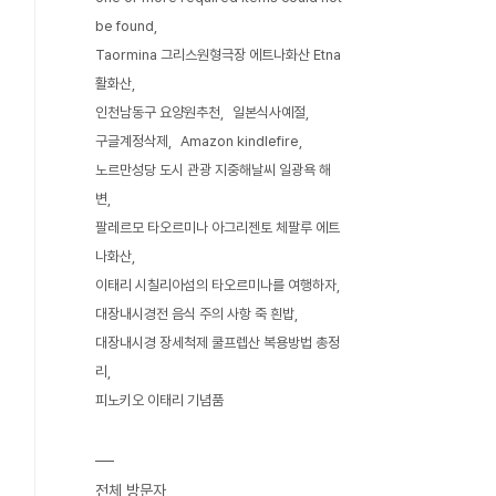
be found
Taormina 그리스원형극장 에트나화산 Etna
활화산
인천남동구 요양원추천
일본식사예절
구글계정삭제
Amazon kindlefire
노르만성당 도시 관광 지중해날씨 일광욕 해
변
팔레르모 타오르미나 아그리젠토 체팔루 에트
나화산
이태리 시칠리아섬의 타오르미나를 여행하자
대장내시경전 음식 주의 사항 죽 흰밥
대장내시경 장세척제 쿨프렙산 복용방법 총정
리
피노키오 이태리 기념품
전체 방문자