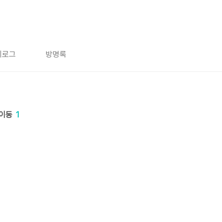
치로그
방명록
 이동
1