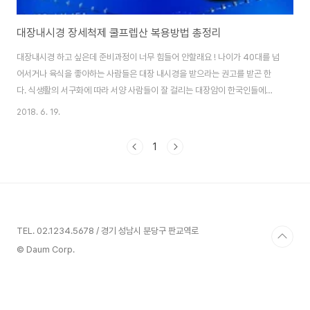
대장내시경 장세척제 쿨프렙산 복용방법 총정리
대장내시경 하고 싶은데 준비과정이 너무 힘들어 안할래요 ! 나이가 40대를 넘
어서거나 육식을 좋아하는 사람들은 대장 내시경을 받으라는 권고를 받곤 한
다. 식생활의 서구화에 따라 서양 사람들이 잘 걸리는 대장암이 한국인들에게
도 많이 발병하고 있다. 신문 기사에도, 지상파 방송사의 건강 프로그램에도 단
2018. 6. 19.
골 메뉴로 등장한다. 프로그램에 출연했던 사람이 대장내시경을 통해 위험한
용종을 조기 진단받고 가슴을 쓸어내리는 것도 본다. 대장 내시경의 필요성을
1
느끼고 주변에 이를 받았던 사람들에게 후기를 물어보면 모두 고개를 절레절레
흔든다. 대장 내시경을 위해 준비하는 과정이 너무 힘들기 때문이다. 한결같이
지적하는 것은 대장을 깨끗히 씻어내기 위한 관장약, 장세척제를 먹기 힘들다
는 것이다. 역한 냄새도 나고, 먹어야 ..
TEL. 02.1234.5678 / 경기 성남시 분당구 판교역로
© Daum Corp.