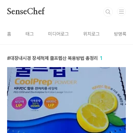
본문 바로가기
SenseChef
홈
태그
미디어로그
위치로그
방명록
대장내시경 장세척제 쿨프렙산 복용방법 총정리
1