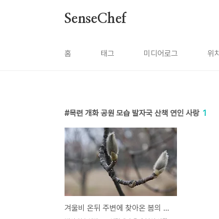
본문 바로가기
SenseChef
홈
태그
미디어로그
위
목련 개화 공원 모습 발자국 산책 연인 사랑
1
겨울비 온뒤 주변에 찾아온 봄의 기운