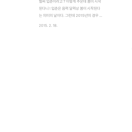
벌써 입춘이라고 ? 이렇게 추운데 봄이 시작
된다니 ! 입춘은 음력 달력상 봄이 시작된다
는 의미의 날이다. 그런데 2015년의 경우 한
참 추웠던 2월 4일이 입춘이었다. 몸으로 느
2015. 2. 18.
끼는 체감상 계절의 변화와는 너무나 달라 음
력 달력에 대한 불신만 증가 되었던 기억이
있다. 최근 며칠 사이에 비가 내렸다. 비가 오
고 나면 기후나 계절이 변하곤 한다. 따라서
그래서 오늘은 아침에 일어나 카메라를 메고
주변을 살펴 보기로 했다. 밖에 바람이 약하
게 불면서 한기가 느껴졌으나 돌아다니다 보
니 한 겨울과는 분명 다른 느낌을 가질 수 있
었다. 정말 이제는 봄이 온 것일까 ? 황량해
보이는 나무들이 한 겨울 추위에도 꿋꿋이 살
아 남았을까 ? 봄은 벌써 우리 주변에 찾아와
있었다. 단지 느끼지 못했을뿐 ! 아파트 주변
의 나..