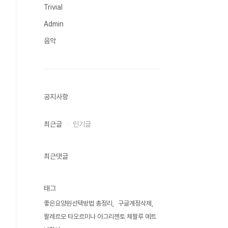
Trivial
Admin
음악
공지사항
최근글
인기글
최근댓글
태그
좋은요양원선택방법 총정리
구글계정삭제
팔레르모 타오르미나 아그리젠토 체팔루 에트