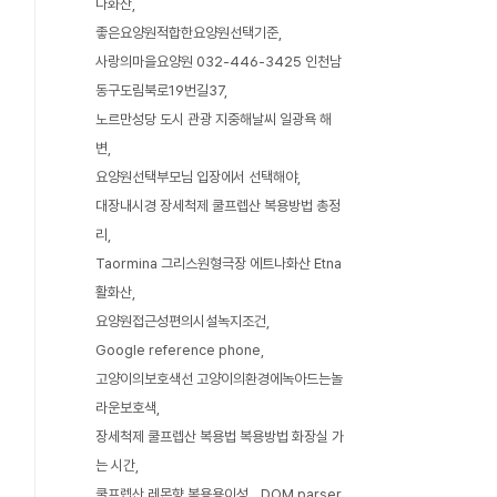
나화산
좋은요양원적합한요양원선택기준
사랑의마을요양원 032-446-3425 인천남
동구도림북로19번길37
노르만성당 도시 관광 지중해날씨 일광욕 해
변
요양원선택부모님 입장에서 선택해야
대장내시경 장세척제 쿨프렙산 복용방법 총정
리
Taormina 그리스원형극장 에트나화산 Etna
활화산
요양원접근성편의시설녹지조건
Google reference phone
고양이의보호색선 고양이의환경에녹아드는놀
라운보호색
장세척제 쿨프렙산 복용법 복용방법 화장실 가
는 시간
쿨프렙산 레몬향 복용용이성
DOM parser