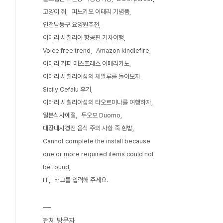
고양이 쥐
피노키오 이태리 기념품
인천남동구 요양원추천
이태리 시칠리아 항공편 기차여행
Voice free trend
Amazon kindlefire
이태리 커피 에스프레스 아메리카노
이태리 시칠리아섬의 체팔루를 돌아보자
Sicily Cefalu 후기
이태리 시칠리아섬의 타오르미나를 여행하자
일본식사예절
두오모 Duomo
대장내시경전 음식 주의 사항 죽 흰밥
Cannot complete the install because
one or more required items could not
be found
IT
태그를 입력해 주세요.
전체 방문자