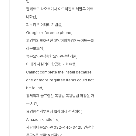
변
팔레르모 타오르미나 아그리젠토 체팔루 에트
나화산
피노키오 이태리 기념품
Google reference phone
고양이의보호색선 고양이의환경에녹아드는놀
라운보호색
좋은요양원적합한요양원선택기준
이태리 시칠리아 항공편 기차여행
Cannot complete the install because
one or more required items could not
be found
장세척제 쿨프렙산 복용법 복용방법 화장실 가
는 시간
요양원선택부모님 입장에서 선택해야
Amazon kindlefire
사랑의마을요양원 032-446-3425 인천남
동구도림북로19번길37