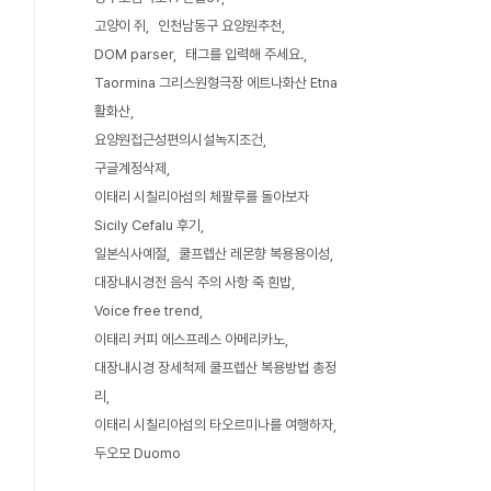
고양이 쥐
인천남동구 요양원추천
DOM parser
태그를 입력해 주세요.
Taormina 그리스원형극장 에트나화산 Etna
활화산
요양원접근성편의시설녹지조건
구글계정삭제
이태리 시칠리아섬의 체팔루를 돌아보자
Sicily Cefalu 후기
일본식사예절
쿨프렙산 레몬향 복용용이성
대장내시경전 음식 주의 사항 죽 흰밥
Voice free trend
이태리 커피 에스프레스 아메리카노
대장내시경 장세척제 쿨프렙산 복용방법 총정
리
이태리 시칠리아섬의 타오르미나를 여행하자
두오모 Duomo