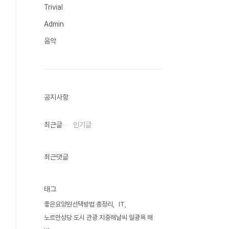
Trivial
Admin
음악
공지사항
최근글
인기글
최근댓글
태그
좋은요양원선택방법 총정리
IT
노르만성당 도시 관광 지중해날씨 일광욕 해