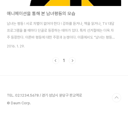
애니메이션을 통해 본 남녀평등의 모습
남녀는 평등 ! 서로 차별이 없어야 한다 ! 강좌를 듣거나, 책을 읽거나, TV 대담
프로그램을 볼 때마다 단골로 등장하는 테마가 있다. 특히 선거철에는 더욱 자
주 등장한다. 이른바 평등에 대한 주장과 논쟁이다. 이중에서도 "남녀는 평등하
다"라는 주장은 세월을 거쳐 오면서 게속되어 왔으나 여전히 명쾌하게 정리되
2016. 1. 29.
어 있지 않다. 선진국은 남녀평등이 훨씬 잘 구현되어 있을 것이라는 선입견도
갖고 있다. 그렇다면 남녀평등은 실제로 얼마나 구현되어 있을까 ? 실생활의 축
1
소판이라는 영화속에서 남녀 평등은 얼마나 이루어져 있을까 ? 남성의 역할, 여
성의 역할에 대한 편견의 위험성, Source: Office clip art 디즈니 애니메이
션 영화 속의 여성은 여전히 소수자에 불과 ! 미국의 언어 연구자인 Carmen..
TEL. 02.1234.5678 / 경기 성남시 분당구 판교역로
© Daum Corp.