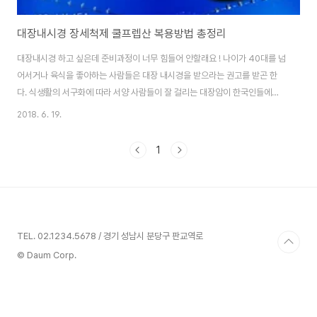
대장내시경 장세척제 쿨프렙산 복용방법 총정리
대장내시경 하고 싶은데 준비과정이 너무 힘들어 안할래요 ! 나이가 40대를 넘
어서거나 육식을 좋아하는 사람들은 대장 내시경을 받으라는 권고를 받곤 한
다. 식생활의 서구화에 따라 서양 사람들이 잘 걸리는 대장암이 한국인들에게
도 많이 발병하고 있다. 신문 기사에도, 지상파 방송사의 건강 프로그램에도 단
2018. 6. 19.
골 메뉴로 등장한다. 프로그램에 출연했던 사람이 대장내시경을 통해 위험한
용종을 조기 진단받고 가슴을 쓸어내리는 것도 본다. 대장 내시경의 필요성을
1
느끼고 주변에 이를 받았던 사람들에게 후기를 물어보면 모두 고개를 절레절레
흔든다. 대장 내시경을 위해 준비하는 과정이 너무 힘들기 때문이다. 한결같이
지적하는 것은 대장을 깨끗히 씻어내기 위한 관장약, 장세척제를 먹기 힘들다
는 것이다. 역한 냄새도 나고, 먹어야 ..
TEL. 02.1234.5678 / 경기 성남시 분당구 판교역로
© Daum Corp.