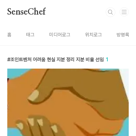
본문 바로가기
SenseChef
홈
태그
미디어로그
위치로그
방명록
조인트벤처 어려움 현실 지분 정리 지분 비율 선임
1