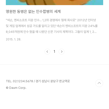
영원한 동맹은 없는 인수합병의 세계
"넥슨, 엔씨소프트 지분 인수... 1,2위 경쟁에서 형제 회사로" 2012년 인터넷
및 게임 업계에서 성공 가도를 달리고 있던 넥슨이 엔씨소프트의 지분 24%를
8,045억원에 인수 했을 때 나왔던 신문 기사의 제목이다. 그들이 업계 1, 2위
간의 치열한 경쟁 대신 끈끈한 형제애로 뭉칠 것이라는 놀라운 소식이었다(출
2015. 1. 28.
처: 신문기사). 통상 1등과 2등은 물과 기름처럼 섞이기 어려운 존재이다. 둘이
치열하게 경쟁하는 관계이기 때문이다. 오히려 1등과 3등, 4등 등 선두와 하위
1
그룹 간의 연합 또는 제휴가 더 현실적이다. 따라서 넥슨과 엔씨소프트라는 대
한민국 게임업계 1, 2위 간의 지분 투자와 협력은 그 진실성이 무엇인지 무척
궁금했었다. 그런데 최근 이들간의 분쟁 소식이 들려온다. 이제 넥슨이 엔씨소..
TEL. 02.1234.5678 / 경기 성남시 분당구 판교역로
© Daum Corp.