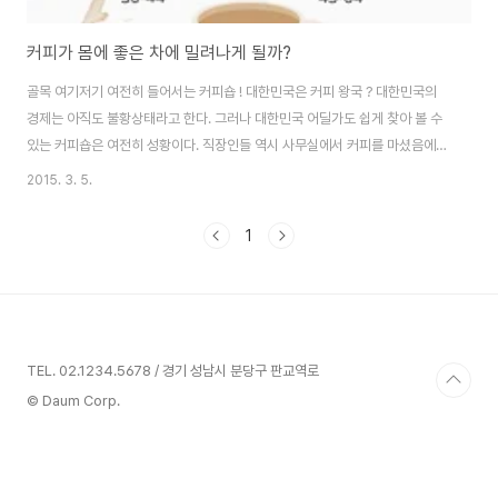
커피가 몸에 좋은 차에 밀려나게 될까?
골목 여기저기 여전히 들어서는 커피숍 ! 대한민국은 커피 왕국 ? 대한민국의
경제는 아직도 불황상태라고 한다. 그러나 대한민국 어딜가도 쉽게 찾아 볼 수
있는 커피숍은 여전히 성황이다. 직장인들 역시 사무실에서 커피를 마셨음에도
불구하고 점심을 먹고 나면 자연스럽게 브랜드 커피숍에 들려 동료들과 커피
2015. 3. 5.
한잔을 나눈다. 가정 주부들 역시 집 근처 커피숍에 모여 유쾌한 수다를 떤다.
이러한 일상 생활의 중심에 커피(Coffee)가 있다. 그만큼 커피는 이제 단순히
1
마시는 것을 넘어서서 하나의 문화로 정착 되었다. 그렇다면 커피의 경제적, 문
화적 지위는 앞으로도 확고하게 유지 될 수 있을까 ? 건강을 염려하는 사람들에
게 대안은 없는 것일까? 커피의 확고한 지위가 흔들리고 있다 ! 커피의 대량 수
요처는 유럽과 미..
TEL. 02.1234.5678 / 경기 성남시 분당구 판교역로
© Daum Corp.