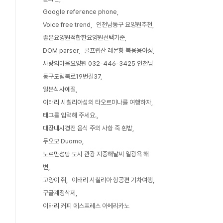
Google reference phone
Voice free trend
인천남동구 요양원추천
좋은요양원적합한요양원선택기준
DOM parser
쿨프렙산 레몬향 복용용이성
사랑의마을요양원 032-446-3425 인천남
동구도림북로19번길37
일본식사예절
이태리 시칠리아섬의 타오르미나를 여행하자
태그를 입력해 주세요.
대장내시경전 음식 주의 사항 죽 흰밥
두오모 Duomo
노르만성당 도시 관광 지중해날씨 일광욕 해
변
고양이 쥐
이태리 시칠리아 항공편 기차여행
구글계정삭제
이태리 커피 에스프레스 아메리카노