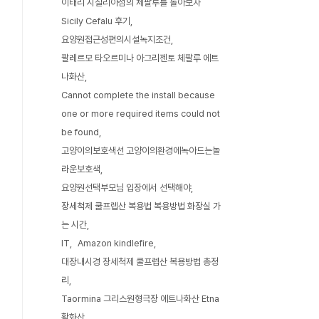
이태리 시칠리아섬의 체팔루를 돌아보자
Sicily Cefalu 후기
요양원접근성편의시설녹지조건
팔레르모 타오르미나 아그리젠토 체팔루 에트
나화산
Cannot complete the install because
one or more required items could not
be found
고양이의보호색선 고양이의환경에녹아드는놀
라운보호색
요양원선택부모님 입장에서 선택해야
장세척제 쿨프렙산 복용법 복용방법 화장실 가
는 시간
IT
Amazon kindlefire
대장내시경 장세척제 쿨프렙산 복용방법 총정
리
Taormina 그리스원형극장 에트나화산 Etna
활화산